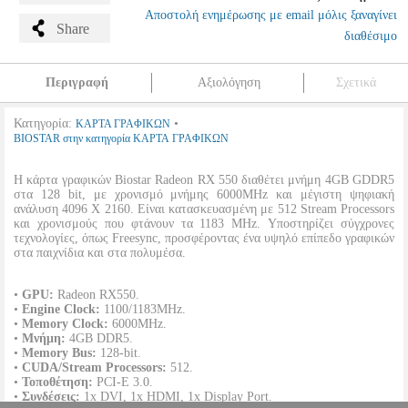
Αποστολή ενημέρωσης με email μόλις ξαναγίνει
Share
διαθέσιμο
Περιγραφή
Αξιολόγηση
Σχετικά
Κατηγορία:
•
ΚΑΡΤΑ ΓΡΑΦΙΚΩΝ
BIOSTAR στην κατηγορία ΚΑΡΤΑ ΓΡΑΦΙΚΩΝ
Η κάρτα γραφικών Biostar Radeon RX 550 διαθέτει μνήμη 4GB GDDR5
στα 128 bit, με χρονισμό μνήμης 6000ΜΗz και μέγιστη ψηφιακή
ανάλυση 4096 X 2160. Είναι κατασκευασμένη με 512 Stream Processors
και χρονισμούς που φτάνουν τα 1183 MHz. Υποστηρίζει σύγχρονες
τεχνολογίες, όπως Freesync, προσφέροντας ένα υψηλό επίπεδο γραφικών
στα παιχνίδια και στα πολυμέσα.
•
GPU:
Radeon RX550.
•
Engine Clock:
1100/1183MHz.
•
Memory Clock:
6000MHz.
•
Μνήμη:
4GB DDR5.
•
Memory Bus:
128-bit.
•
CUDA/Stream Processors:
512.
•
Τοποθέτηση:
PCI-E 3.0.
•
Συνδέσεις:
1x DVI, 1x HDMI, 1x Display Port.