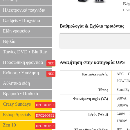
Ελάχ
Ηλεκτρονικά παιχνίδια
Προτ
Gadgets • Παιχνίδια
Βαθμολογία & Σχόλια προιόντος
Είδη γραφείου
Βιβλία
Ταινίες DVD • Blu Ray
Προσωπική φροντίδα
Αναζήτηση στην κατηγορία UPS
ΝΕΟ
Ενδυση • Υπόδηση
ΝΕΟ
Κατασκευαστής
APC
POWER
Αθλητικά είδη
Τύπος
Stand By
Βρεφικά • Παιδικά
Φαινόμενη ισχύς (VA)
200VA
Crazy Sundays
ΠΡΟΣΦΟΡΕΣ
3000VA
Eshop Specials
Ισχύς (Watt)
240W
ΠΡΟΣΦΟΡΕΣ
1200W
Zen 10
ΠΡΟΣΦΟΡΕΣ
Τύπος θυρών εξόδου
IEC
Sc