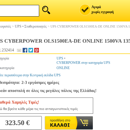
Αγορά
χωρίς εγγραφή
ογιστές
>
UPS • Σταθεροποιητές
>
UPS CYBERPOWER OLS1500EA-DE ONLINE 1500VA 
S CYBERPOWER OLS1500EA-DE ONLINE 1500VA 13
.232414
ηγορία
UPS
•
CYBERPOWER στην κατηγορία UPS
κατηγορία
ONLINE
ίτε περισσότερα στην Κεντρική σελίδα UPS
θεσιμότητα: 2-3 εργάσιμες ημέρες
εάν αποστολή σε όλες τις μεγάλες πόλεις της Ελλάδας!
αθερά Χαμηλές Τιμές!
ώ θα βρείτε κάθε μέρα τις πιο ανταγωνιστικές τιμές
323.50 €