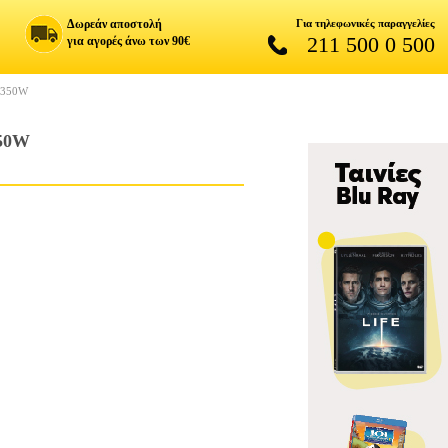
Δωρεάν αποστολή
Για τηλεφωνικές παραγγελίες
211 500 0 500
για αγορές άνω των 90€
1350W
50W