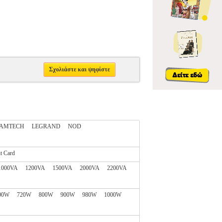
Σχολιάστε και ψηφίστε
AMTECH
LEGRAND
NOD
t Card
1000VA
1200VA
1500VA
2000VA
2200VA
00W
720W
800W
900W
980W
1000W