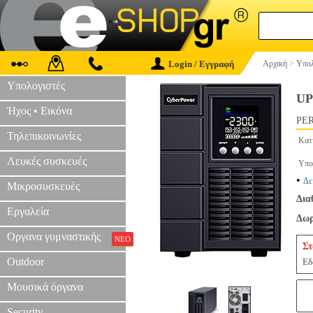
Login / Εγγραφή
Αρχική
>
Υπολ
Υπολογιστές
UP
Ήχος • Εικόνα
PER
Τηλεπικοινωνίες
Κατ
Λευκές συσκευές
Υπο
•
Δε
Μικροσυσκευές
Δια
Εργαλεία
Δωρ
Οργανα γυμναστικής
ΝΕΟ
Στ
Outdoor
Εδ
Μουσικά όργανα
Security