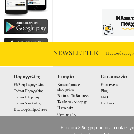
NEWSLETTER
Περισσότερες 
Παραγγελίες
Εταιρία
Επικοινωνία
Εξέλιξη Παραγγελίας
Καταστήματα e-
Επικοινωνία
shop points
Τρόποι Παραγγελίας
Blog
Business To Business
Τρόποι Πληρωμής
FAQ
Τα νέα του e-shop.gr
Τρόποι Αποστολής
Feedback
Η εταιρεία
Επιστροφές Προιόντων
Οροι χρήσης
Cookies
Η ιστοσελίδα χρησιμοποιεί cookies γι