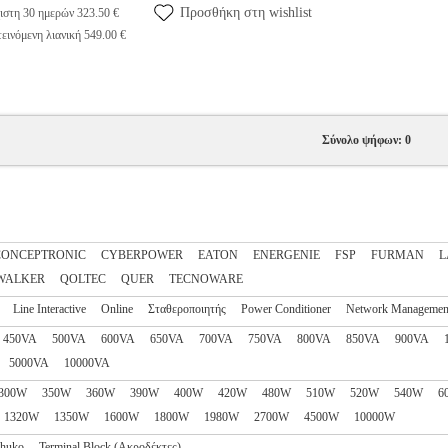
Προσθήκη στη wishlist
ιστη 30 ημερών 323.50 €
εινόμενη λιανική 549.00 €
Σύνολο ψήφων: 0
CONCEPTRONIC
CYBERPOWER
EATON
ENERGENIE
FSP
FURMAN
L
WALKER
QOLTEC
QUER
TECNOWARE
Line Interactive
Online
Σταθεροποιητής
Power Conditioner
Network Managemen
450VA
500VA
600VA
650VA
700VA
750VA
800VA
850VA
900VA
5000VA
10000VA
300W
350W
360W
390W
400W
420W
480W
510W
520W
540W
6
1320W
1350W
1600W
1800W
1980W
2700W
4500W
10000W
huko
Terminal Block (Ακροδέκτες)