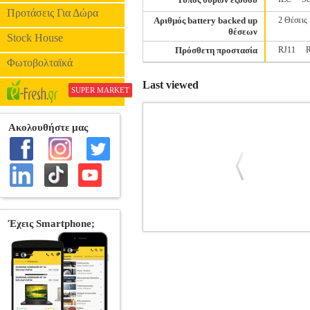
Προτάσεις Για Δώρα
Αριθμός battery backed up
2 Θέσεις
θέσεων
Stock House
Πρόσθετη προστασία
RJ11
Φωτοβολταϊκά
Last viewed
SUPER MARKET
UPS CYBERPOWER OLS1500EA-DE 