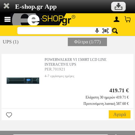
E-shop.gr App
UPS (1)
Φίλτρα (1/77)
POWERWALKER VI 1500RT LCD LINE
INTERACTIVE UPS
PER.701921
4-7 εργάσιμες ημέρες
419.71 €
Ελάχιστη 30 ημερών 419.71 €
Προτεινόμενη λιανική 587.60 €
Αγορά