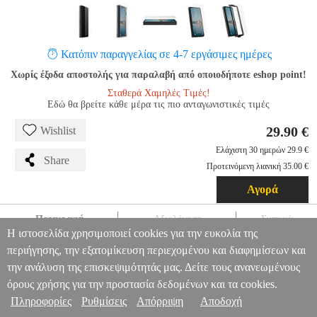
Κατόπιν παραγγελίας σε 4-7 εργάσιμες ημέρες
Χωρίς έξοδα αποστολής για παραλαβή από οποιοδήποτε eshop point!
Σταθερά Χαμηλές Τιμές!
Εδώ θα βρείτε κάθε μέρα τις πιο ανταγωνιστικές τιμές
29.90 €
Wishlist
Ελάχιστη 30 ημερών 29.9 €
Share
Προτεινόμενη λιανική 35.00 €
Αγορά
Περιγραφή
Αξιολόγηση
Σχετικά
Η ιστοσελίδα χρησιμοποιεί cookies για την ευκολία της
UAG GLASS SCREEN SHIELD PLUS FOR SAMSUNG
περιήγησης, την εξατομίκευση περιεχομένου και διαφημίσεων και
GALAXY Z FOLD5
TEL.215721
TEL.215721
UAG
UAG
την ανάλυση της επισκεψιμότητάς μας. Δείτε τους ανανεωμένους
ΠΡΟΣΟΨΕΙΣ
UAG GLASS SCREEN SHIELD PLUS FOR
Πληροφορίες & Υπηρεσίες >
όρους χρήσης για την προστασία δεδομένων και τα cookies.
SAMSUNG GALAXY Z FOLD5
29.90
Πληροφορίες
Ρυθμίσεις
Απόρριψη
Αποδοχή