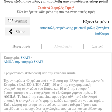
Χωρίς έξοδα αποστολής για παραλαβή από οποιοδήποτε eshop point!
Σταθερά Χαμηλές Τιμές!
Εδώ θα βρείτε κάθε μέρα τις πιο ανταγωνιστικές τιμές
Εξαντλημένο
Wishlist
Αποστολή ενημέρωσης με email μόλις ξαναγίνει
Share
διαθέσιμο
Περιγραφή
Αξιολόγηση
Σχετικά
Κατηγορία:
•
SKATE
AMILA στην κατηγορία SKATE
Τροχοσανίδα (skateboard) από την εταιρεία Amila.
Έχουν περάσει 40 χρόνια από την ίδρυση της Ελληνικής Εισαγωγικής
Εταιρίας (ΕΛΔΙΚΟ ΣΠΟΡ ΑΕΕ), 20 από την επιχειρηματική
ενασχόληση στον χώρο του fitness και 10 από την εμπορική
δραστηριότητα στον επαγγελματικό εξοπλισμό γυμναστηρίων. Η
AMILA
, Το brand της εταιρείας, προσφέρει αθλητικό εξοπλισμό
οικιακή & επαγγελματικής χρήσης καθώς και προϊόντα γυμναστηρίου.
Κάθε κίνηση της εταιρείας συνοδεύεται από σταθερά βήματα και
επενδύσεις σε προηγμένες τεχνολογίες, που να αντικατοπτρίζουν την