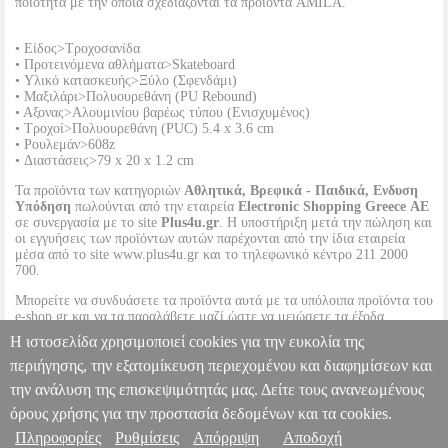
ποιότητα με την οποία σχεδιάζονται τα προϊόντα AMILA.
• Είδος>Τροχοσανίδα
• Προτεινόμενα αθλήματα>Skateboard
• Υλικό κατασκευής>Ξύλο (Σφενδάμι)
• Μαξιλάρι>Πολυουρεθάνη (PU Rebound)
• Αξονας>Αλουμινίου βαρέως τύπου (Ενισχυμένος)
• Τροχοί>Πολυουρεθάνη (PUC) 5.4 x 3.6 cm
• Ρουλεμάν>608z
• Διαστάσεις>79 x 20 x 1.2 cm
Τα προϊόντα των κατηγοριών
Αθλητικά, Βρεφικά - Παιδικά, Ενδυση
Υπόδηση
πωλούνται από την εταιρεία
Electronic Shopping Greece ΑΕ
σε συνεργασία με το site
Plus4u.gr
. Η υποστήριξη μετά την πώληση και
οι εγγυήσεις των προϊόντων αυτών παρέχονται από την ίδια εταιρεία
μέσα από το site www.plus4u.gr και το τηλεφωνικό κέντρο 211 2000
700.
Μπορείτε να συνδυάσετε τα προϊόντα αυτά με τα υπόλοιπα προϊόντα του
e-shop.gr και να τα παραλάβετε μαζί ώστε να μειώσετε τα έξοδα
αποστολής. Μπορείτε επίσης να παραλάβετε από οποιοδήποτε eshop
Η ιστοσελίδα χρησιμοποιεί cookies για την ευκολία της
point με μηδενικά έξοδα αποστολής ανεξαρτήτως ύψους παραγγελίας!
περιήγησης, την εξατομίκευση περιεχομένου και διαφημίσεων και
την ανάλυση της επισκεψιμότητάς μας. Δείτε τους ανανεωμένους
ΤΡΟΧΟΣΑΝΙΔΑ AMILA SKATEBIRD SKULL
PL2.138079297
PL2.138079297
AMILA
AMILA
SKATE
Κατηγορία: SKATE
όρους χρήσης για την προστασία δεδομένων και τα cookies.
•AMILA στην κατηγορία SKATE Τροχοσανίδα (skateboard) από την
Πληροφορίες
Ρυθμίσεις
Απόρριψη
Αποδοχή
Πληροφορίες & Υπηρεσίες >