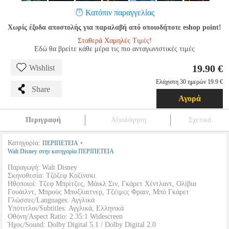
Κατόπιν παραγγελίας
Χωρίς έξοδα αποστολής για παραλαβή από οποιοδήποτε eshop point!
Σταθερά Χαμηλές Τιμές!
Εδώ θα βρείτε κάθε μέρα τις πιο ανταγωνιστικές τιμές
19.90 €
Wishlist
Ελάχιστη 30 ημερών 19.9 €
Share
Αγορά
Περιγραφή
Αξιολόγηση
Σχετικά
Κατηγορία:
•
ΠΕΡΙΠΕΤΕΙΑ
Walt Disney στην κατηγορία ΠΕΡΙΠΕΤΕΙΑ
Παραγωγή: Walt Disney
Σκηνοθεσία: Τζόζεφ Κοζίνσκι
Ηθοποιοί: Τζεφ Μπρίτζες, Μάικλ Σιν, Γκάρετ Χέντλαντ, Ολίβια
Γουάιλντ, Μπρούς Μποξλαιτνερ, Τζέιμςς Φραιν, Μπό Γκάρετ
Γλώσσες/Languages: Αγγλικά
Υπότιτλοι/Subtitles: Αγγλικά, Ελληνικά
Οθόνη/Aspect Ratio: 2.35:1 Widescreen
Ήχος/Sound: Dolby Digital 5.1 / Dolby Digital 2.0