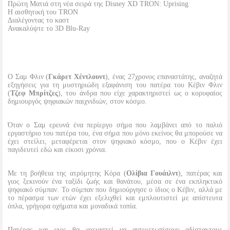
Πρώτη Ματιά στη νέα σειρά της Disney XD TRON: Uprising
Η αισθητική του TRON
Διαλέγοντας το καστ
Ανακαλύψτε το 3D Blu-Ray
Ο Σαμ Φλιν (
Γκάρετ Χέντλουντ
), ένας 27χρονος επαναστάτης, αναζητά
εξηγήσεις για τη μυστηριώδη εξαφάνιση του πατέρα του Κέβιν Φλιν
(
Τζεφ Μπρίτζες
), του άνδρα που είχε χαρακτηριστεί ως ο κορυφαίος
δημιουργός ψηφιακών παιχνιδιών, στον κόσμο.
Όταν ο Σαμ ερευνά ένα περίεργο σήμα που λαμβάνει από το παλιό
εργαστήριο του πατέρα του, ένα σήμα που μόνο εκείνος θα μπορούσε να
έχει στείλει, μεταφέρεται στον ψηφιακό κόσμο, που ο Κέβιν έχει
παγιδευτεί εδώ και είκοσι χρόνια.
Με τη βοήθεια της ατρόμητης Κόρα (
Ολίβια Γουάιλντ
), πατέρας και
γιος ξεκινούν ένα ταξίδι ζωής και θανάτου, μέσα σε ένα εκπληκτικό
ψηφιακό σύμπαν. Το σύμπαν που δημιούργησε ο ίδιος ο Κέβιν, αλλά με
το πέρασμα των ετών έχει εξελιχθεί και εμπλουτιστεί με απίστευτα
όπλα, γρήγορα οχήματα και μοναδικά τοπία.
Πατέρας και γιος θα χρειαστεί να αντιμετωπίσουν αδίστακτους