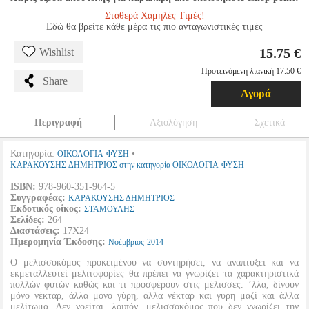
Σταθερά Χαμηλές Τιμές!
Εδώ θα βρείτε κάθε μέρα τις πιο ανταγωνιστικές τιμές
15.75 €
Wishlist
Προτεινόμενη λιανική 17.50 €
Share
Αγορά
Περιγραφή
Αξιολόγηση
Σχετικά
Κατηγορία:
•
ΟΙΚΟΛΟΓΙΑ-ΦΥΣΗ
ΚΑΡΑΚΟΥΣΗΣ ΔΗΜΗΤΡΙΟΣ στην κατηγορία ΟΙΚΟΛΟΓΙΑ-ΦΥΣΗ
ISBN:
978-960-351-964-5
Συγγραφέας:
ΚΑΡΑΚΟΥΣΗΣ ΔΗΜΗΤΡΙΟΣ
Εκδοτικός οίκος:
ΣΤΑΜΟΥΛΗΣ
Σελίδες:
264
Διαστάσεις:
17Χ24
Ημερομηνία Έκδοσης:
Νοέμβριος
2014
Ο μελισσοκόμος προκειμένου να συντηρήσει, να αναπτύξει και να
εκμεταλλευτεί μελιτοφορίες θα πρέπει να γνωρίζει τα χαρακτηριστικά
πολλών φυτών καθώς και τι προσφέρουν στις μέλισσες. ’λλα, δίνουν
μόνο νέκταρ, άλλα μόνο γύρη, άλλα νέκταρ και γύρη μαζί και άλλα
μελίτωμα. Δεν νοείται, λοιπόν, μελισσοκόμος που δεν γνωρίζει την