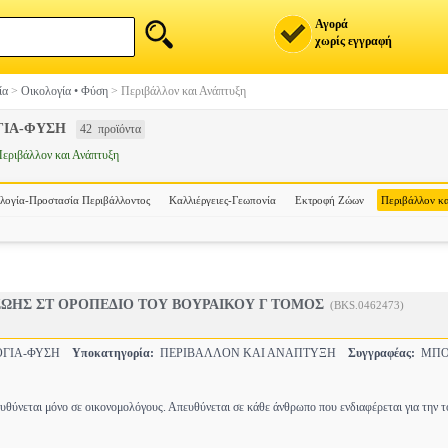
Αγορά
χωρίς εγγραφή
ία
>
Οικολογία • Φύση
>
Περιβάλλον και Ανάπτυξη
ΓΙΑ-ΦΥΣΗ
42 προϊόντα
εριβάλλον και Ανάπτυξη
λογία-Προστασία Περιβάλλοντος
Καλλιέργειες-Γεωπονία
Εκτροφή Ζώων
Περιβάλλον κα
ΖΩΗΣ ΣΤ ΟΡΟΠΕΔΙΟ ΤΟΥ ΒΟΥΡΑΙΚΟΥ Γ ΤΟΜΟΣ
(BKS.0462473)
ΟΓΙΑ-ΦΥΣΗ
Υποκατηγορία:
ΠΕΡΙΒΑΛΛΟΝ ΚΑΙ ΑΝΑΠΤΥΞΗ
Συγγραφέας:
ΜΠΟ
ευθύνεται μόνο σε οικονομολόγους. Απευθύνεται σε κάθε άνθρωπο που ενδιαφέρεται για την 