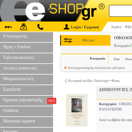
Login / Εγγραφή
Αρχική
>
Βιβλ
Υπολογιστές
ΟΙΚΟΛΟ
Φίλτρα
Κατηγορία
Π
Ήχος • Εικόνα
Τηλεπικοινωνίες
Κατηγορία
Ζώα
Οικο
Λευκές συσκευές
Απενεργοποίηση πολλαπλών φίλτρων
Μικροσυσκευές
Κεντρική σελίδα: Οικολογία • Φύση
Εργαλεία
ΔΗΜΙΟΥΡΓΙΕΣ 
Οργανα γυμναστικής
ΝΕΟ
Κατηγορία:
ΟΙΚΟΛ
ΠΑΝΑΓΙΩΤΗΣ
Outdoor
Αυτό το βιβλίο δεν απ
Μουσικά όργανα
Security