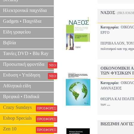
Ηλεκτρονικά παιχνίδια
ΝΑΞΟΣ
(BKS.03638
Gadgets • Παιχνίδια
Κατηγορία:
ΟΙΚΟΛ
Είδη γραφείου
ΕΡΓΟ
Βιβλία
ΠΕΡΙΒΑΛΛΟΝ, ΤΟΥΡΙ
πολιτισμού και της αγ
Ταινίες DVD • Blu Ray
Προσωπική φροντίδα
ΝΕΟ
ΟΙΚΟΝΟΜΙΚΗ Α
ΤΩΝ ΦΥΣΙΚΩΝ 
Ενδυση • Υπόδηση
ΝΕΟ
Κατηγορία:
ΟΙΚΟΛ
Αθλητικά είδη
ΑΘΑΝΑΣΙΟΣ
Βρεφικά • Παιδικά
ΘΕΩΡΙΑ ΚΑΙ ΠΟΛΙΤΙΚΗ 
...
των
Crazy Sundays
ΠΡΟΣΦΟΡΕΣ
Eshop Specials
ΠΡΟΣΦΟΡΕΣ
ΒΙΩΣΙΜΗ ΛΟΓΙΣ
Zen 10
ΠΡΟΣΦΟΡΕΣ