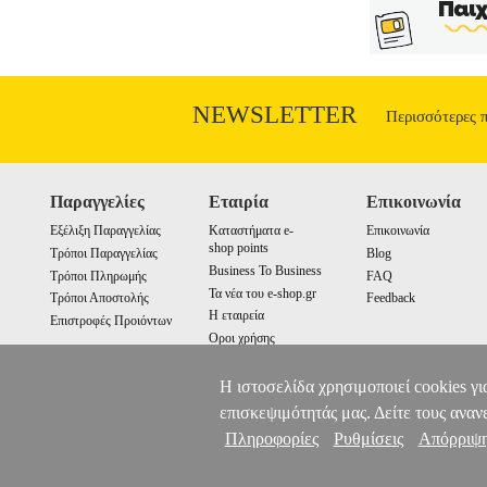
NEWSLETTER
Περισσότερες 
Παραγγελίες
Εταιρία
Επικοινωνία
Εξέλιξη Παραγγελίας
Καταστήματα e-
Επικοινωνία
shop points
Τρόποι Παραγγελίας
Blog
Business To Business
Τρόποι Πληρωμής
FAQ
Τα νέα του e-shop.gr
Τρόποι Αποστολής
Feedback
Η εταιρεία
Επιστροφές Προιόντων
Οροι χρήσης
Cookies
Η ιστοσελίδα χρησιμοποιεί cookies γι
επισκεψιμότητάς μας. Δείτε τους αναν
Πληροφορίες
Ρυθμίσεις
Απόρριψ