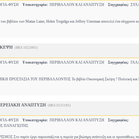
ΟΓΙΑ-ΦΥΣΗ
Υποκατηγορία:
ΠΕΡΙΒΑΛΛΟΝ ΚΑΙ ΑΝΑΠΤΥΞΗ
Συγγραφέας:
ΣΥΛ
του βιβλίου των Matias Laine, Helen Tregidga και Jeffrey Unerman αποτελεί ένα σύγχρονο κ
ΣΚΕΨΗ
(BKS.1022085)
ΟΓΙΑ-ΦΥΣΗ
Υποκατηγορία:
ΠΕΡΙΒΑΛΛΟΝ ΚΑΙ ΑΝΑΠΤΥΞΗ
Συγγραφέας:
ΓΑΛ
Η ΠΡΟΣΤΑΣΙΑ ΤΟΥ ΠΕΡΙΒΑΛΛΟΝΤΟΣ Το βιβλίο Οικονομική Σκέψη ? Πολιτική και 
ΦΕΡΕΙΑΚΗ ΑΝΑΠΤΥΞΗ
(BKS.0225185)
ΟΓΙΑ-ΦΥΣΗ
Υποκατηγορία:
ΠΕΡΙΒΑΛΛΟΝ ΚΑΙ ΑΝΑΠΤΥΞΗ
Συγγραφέας:
Σ ΠΑΝΑΓΙΩΤΗΣ
 Στο παρόν έργο παρουσιάζεται η πορεία για βιώσιμη ανάπτυξη και οι προσπάθειες που