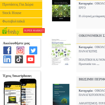
Κατηγορία:
ΟΙΚΟΛ
Προτάσεις Για Δώρα
ΕΡΓΟ
Stock House
Η ελληνική μετάφραση 
Φωτοβολταϊκά
SUPER MARKET
ΟΙΚΟΝΟΜΙΚΗ 
Κατηγορία:
ΟΙΚΟΛ
ΠΑΝΑΓΙΩΤΗΣ
ΠΟΛΙΤΙΚΗ ΚΑΙ ΝΟΜΙΚ
...
Προστασία του
ΒΙΩΣΙΜΗ ΠΕΡΙ
Κατηγορία:
ΟΙΚΟΛ
ΠΑΝΑΓΙΩΤΟΠΟΥΛΟ
ΑΘΛΗΤΙΣΜΟΣ-ΤΟΥΡΙΣΜΟΣ