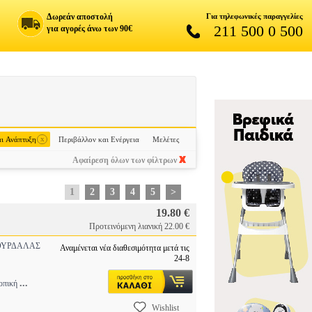
Δωρεάν αποστολή
Για τηλεφωνικές παραγγελίες
211 500 0 500
για αγορές άνω των 90€
x
ι Ανάπτυξη
Περιβάλλον και Ενέργεια
Μελέτες
Αφαίρεση όλων των φίλτρων
1
2
3
4
5
>
19.80 €
Προτεινόμενη λιανική 22.00 €
ΥΡΔΑΛΑΣ
Αναμένεται νέα διαθεσιμότητα μετά τις
24-8
...
τοπική
Wishlist