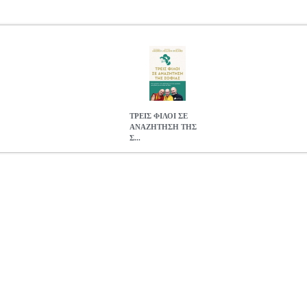
ΤΡΕΙΣ ΦΙΛΟΙ ΣΕ
ΑΝΑΖΗΤΗΣΗ ΤΗΣ
Σ...
 ΣΟΦΙΑΣ
BKS.0181423
BKS.0181423
ANDRE CRISTOPHE, JOL
HE, JOLLIEN ALEXANDRE, RICARD MATTHIEU
ΦΙΛΟΣΟΦΙΑ
ANDRE, RICARD MATTHIEU στην κατηγορία ΦΙΛΟΣΟΦΙΑ ISBN:
RICARD MATTHIEU Εκδοτικός οίκος: ΠΕΔΙΟ Σελίδες: 480 Διασ
 ΕΝΑΣ ΦΙΛΟΣΟΦΟΣ ΚΑΙ ΕΝΑΣ ΨΥΧΙΑΤΡΟΣ ΜΑΣ ΜΙΛΟΥΝ ΓΙΑ Τ
ασκάλων, εξερευνά το πανανθρώπινο ταξίδι και την αναζήτηση του αν
η συζήτηση ανάμεσα στον βουδιστή μοναχό και συγγραφέα Matthieu Ri
τοί φίλοι και εμπνευσμένοι στοχαστές μοιράζονται τις σκέψεις τους 
ώς μπορούμε να βιώσουμε όλο το φάσμα των ανθρώπινων συναισθημάτων
 χαρά του αλτρουισμού, την αληθινή ελευθερία, τα αέναα ερωτήματα
ΦΙΛΟΙ ΣΕ ΑΝΑΖΗΤΗΣΗ ΤΗΣ ΣΟΦΙΑΣ
13.69