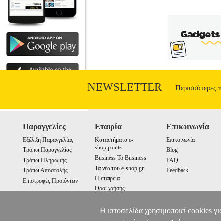
NEWSLETTER
Περισσότερες 
Παραγγελίες
Εταιρία
Επικοινωνία
Εξέλιξη Παραγγελίας
Καταστήματα e-
Επικοινωνία
shop points
Τρόποι Παραγγελίας
Blog
Business To Business
Τρόποι Πληρωμής
FAQ
Τα νέα του e-shop.gr
Τρόποι Αποστολής
Feedback
Η εταιρεία
Επιστροφές Προιόντων
Οροι χρήσης
Cookies
Η ιστοσελίδα χρησιμοποιεί cookies γι