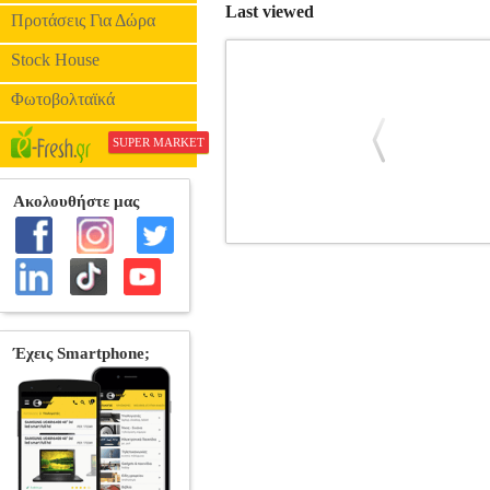
Last viewed
Προτάσεις Για Δώρα
Stock House
Φωτοβολταϊκά
SUPER MARKET
ΤΡΕΙΣ ΦΙΛΟΙ ΣΕ ΑΝΑΖΗΤΗΣΗ ΤΗΣ
ANDRE CRISTOP
•ANDRE CRISTOPHE, JOLLIEN ALEX
CRISTOPHE, JOLLIEN ALEXANDRE, 
Νοέμβριος 2021 ΕΝΑΣ ΜΟΝΑΧΟΣ,
καρπός της φιλίας τριών χαρισματικών δ
μια εκ βαθέων, οξυδερκή και πολυεπίπεδ
ψυχίατρο Christophe Andre. Οι τρεις αυ
φιλοδοξίες μας, τη φύση του εγώ, το π
του σώματος, την πηγή του πόνου, τη