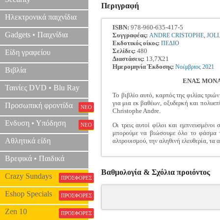
Περιγραφή
Ηλεκτρονικά παιχνίδια
ISBN:
978-960-635-417-5
Gadgets • Παιχνίδια
Συγγραφέας:
,
ANDRE CRISTOPHE
JOL
Εκδοτικός οίκος:
ΠΕΔΙΟ
Σελίδες:
480
Είδη γραφείου
Διαστάσεις:
13,7X21
Ημερομηνία Έκδοσης:
Νοέμβριος
2021
Βιβλία
ΕΝΑΣ ΜΟΝΑ
Ταινίες DVD • Blu Ray
Το βιβλίο αυτό, καρπός της φιλίας τρι
για μια εκ βαθέων, οξυδερκή και πολυε
Προσωπική φροντίδα
ΝΕΟ
Christophe Andre.
Ενδυση • Υπόδηση
Οι τρεις αυτοί φίλοι και εμπνευσμένοι 
ΝΕΟ
μπορούμε να βιώσουμε όλο το φάσμα τ
Αθλητικά είδη
αλτρουισμού, την αληθινή ελευθερία, τ
Βρεφικά • Παιδικά
Βαθμολογία & Σχόλια προιόντος
Crazy Sundays
ΠΡΟΣΦΟΡΕΣ
Eshop Specials
ΠΡΟΣΦΟΡΕΣ
Zen 10
ΠΡΟΣΦΟΡΕΣ