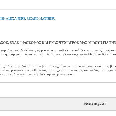
,
LIEN ALEXANDRE
RICARD MATTHIEU
ΧΟΣ, ΕΝΑΣ ΦΙΛΟΣΟΦΟΣ ΚΑΙ ΕΝΑΣ ΨΥΧΙΑΤΡΟΣ ΜΑΣ ΜΙΛΟΥΝ ΓΙΑ ΤΗΝ
ών χαρισματικών δασκάλων, εξερευνά το πανανθρώπινο ταξίδι και την αναζήτηση το
πίπεδη συζήτηση ανάμεσα στον βουδιστή μοναχό και συγγραφέα Matthieu Ricard, το
στοχαστές μοιράζονται τις σκέψεις τους σχετικά με το πώς ανακαλύπτουμε τις βαθ
ων ανθρώπινων συναισθημάτων, την τέχνη τού να ακούς τον άλλον, την αξία τ
α αέναα ερωτήματα που απασχολούν την ανθρώπινη φύση.
Σύνολο ψήφων: 0