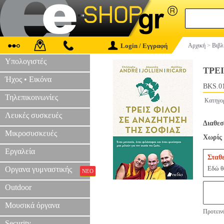
Login / Εγγραφή
Αρχική
>
Βιβλ
Υπολογιστές
ΤΡΕ
Ήχος • Εικόνα
BKS.0
Τηλεπικοινωνίες
Κατηγο
Λευκές συσκευές
Διαθεσ
Μικροσυσκευές
Χωρίς 
Εργαλεία
Σταθ
Εδώ θα
Οργανα γυμναστικής
ΝΕΟ
Outdoor
Μουσικά όργανα
Προτεινό
Security