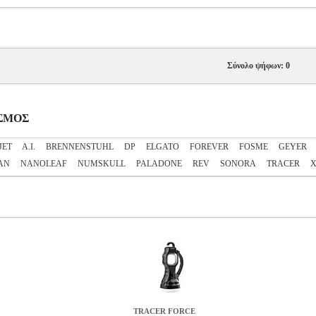
Σύνολο ψήφων: 0
ΙΣΜΟΣ
JET
A.I.
BRENNENSTUHL
DP
ELGATO
FOREVER
FOSME
GEYER
AN
NANOLEAF
NUMSKULL
PALADONE
REV
SONORA
TRACER
TRACER FORCE