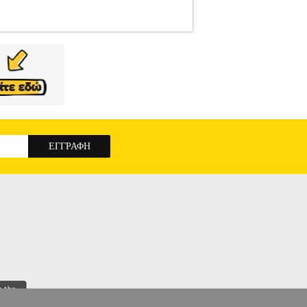
ΩΤΙΣΜΟΣ
Κατηγορία: ΦΩΤΙΣΜΟΣ
αι αξιόπιστη πηγή φωτός στο κάμπινγκ, στην
 να αντλήσει ενέργεια από τον ήλιο. -Αυτός ο
 ενσωματωμένο ηλιακό πάνελ το οποίο μπορεί να
λές λαβές για να ανταποκριθεί σε διαφορετικές
 από την οροφή της σκηνής για να χρησιμεύσει
 λειτουργίας: 4 ώρες.• Χρόνος φόρτισης: 2-3
 FORCE SOLAR CAMPING TORCH