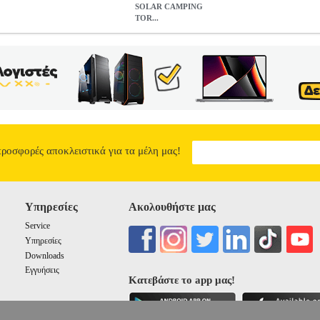
SOLAR CAMPING
TOR...
CAMPING TORCH
PER.209888
PER.209888
TRACER
TRACER
Φ
υλειτουργικός φακός της Tracer με ηλιακό πάνελ για φόρτιση. Είν
ιών. Λειτουργεί με επαναφορτιζόμενη μπαταρία η οποία μπορεί επίσης
αστηριότητες στην φύση όπως ψάρεμα, κυνήγι και κάμπινγκ. Διαθέτει
, παρατείνοντας τον χρόνο λειτουργίας του. -Ο φακός διαθέτει πολλαπ
 για νυχτερινή πεζοπορία στερεωμένος στην ζώνη σας, ή να κρεμαστεί
αταρία: 1200 mAh.• Φωτεινότητα: 60 lm.• Υλικό: ABS + PS.• Χρόνος
οχη προστασία: IP20.• Εγγύηση: 1 χρόνος. DOA 7 ημερών
TRACER
17.90
προσφορές αποκλειστικά για τα μέλη μας!
Υπηρεσίες
Ακολουθήστε μας
Service
Υπηρεσίες
Downloads
Εγγυήσεις
Κατεβάστε το app μας!