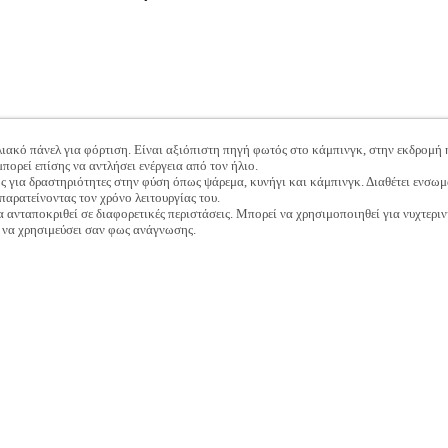
λιακό πάνελ για φόρτιση. Είναι αξιόπιστη πηγή φωτός στο κάμπινγκ, στην εκδρομή ή
ορεί επίσης να αντλήσει ενέργεια από τον ήλιο.
ός για δραστηριότητες στην φύση όπως ψάρεμα, κυνήγι και κάμπινγκ. Διαθέτει ενσω
 παρατείνοντας τον χρόνο λειτουργίας του.
α ανταποκριθεί σε διαφορετικές περιστάσεις. Μπορεί να χρησιμοποιηθεί για νυχτερι
α να χρησιμεύσει σαν φως ανάγνωσης.