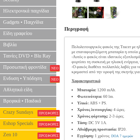
Ηλεκτρονικά παιχνίδια
Gadgets • Παιχνίδια
Περιγραφή
Είδη γραφείου
Βιβλία
Πολυλειτουργικός φακός της Tracer με η
με επαναφορτιζόμενη μπαταρία η οποία μπ
Ταινίες DVD • Blu Ray
-Αυτός ο φακός είναι ιδανικός εξοπλισμ
φορτίσει τη συσκευή με ηλιακή ενέργεια,
Προσωπική φροντίδα
-Ο φακός διαθέτει πολλαπλές λαβές για ν
ΝΕΟ
κρεμαστεί από την οροφή της σκηνής γι
Ενδυση • Υπόδηση
ΝΕΟ
Χαρακτηριστικά
Αθλητικά είδη
Μπαταρία:
1200 mAh.
Φωτεινότητα:
60 lm.
Βρεφικά • Παιδικά
Υλικό:
ABS + PS.
Χρόνος λειτουργίας:
4 ώρες.
Crazy Sundays
ΠΡΟΣΦΟΡΕΣ
Χρόνος φόρτισης:
2-3 ώρες.
Τάση:
DC 5V 1A.
Eshop Specials
ΠΡΟΣΦΟΡΕΣ
Αδιάβροχη προστασία:
IP20.
Zen 10
Εγγύηση:
1 χρόνος.
ΠΡΟΣΦΟΡΕΣ
DOA 7 ημερών