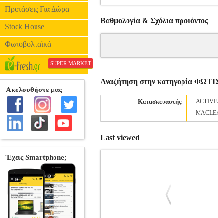
Προτάσεις Για Δώρα
Βαθμολογία & Σχόλια προιόντος
Stock House
Φωτοβολταϊκά
SUPER MARKET
Αναζήτηση στην κατηγορία ΦΩΤ
Κατασκευαστής
ACTIVE
MACLE
Last viewed