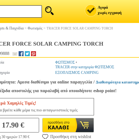
Αγορά
χωρίς εγγραφή
ets & Παιχνίδια
>
Φωτισμός
>
TRACER FORCE SOLAR CAMPING TORCH
CER FORCE SOLAR CAMPING TORCH
09888
ρία
ΦΩΤΙΣΜΟΣ
•
TRACER στην κατηγορία ΦΩΤΙΣΜΟΣ
ηγορία
ΕΞΟΠΛΙΣΜΟΣ CAMPING
ιμότητα: Αμεσα διαθέσιμο για online παραγγελία
/
Διαθεσιμότητα καταστημ
έξοδα αποστολής για παραλαβή από οποιοδήποτε eshop point!
ερά Χαμηλές Τιμές!
 βρείτε κάθε μέρα τις πιο ανταγωνιστικές τιμές
17.90 €
Προσθήκη στη wishlist
η 30 ημερών 17.90 €