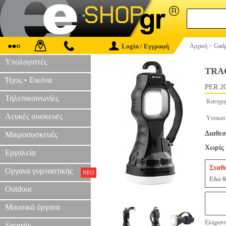
Login / Εγγραφή
Αρχική
>
Gadg
Υπολογιστές
TRA
Ήχος • Εικόνα
PER.2
Τηλεπικοινωνίες
Κατηγο
Λευκές συσκευές
Υποκατ
Διαθεσ
Μικροσυσκευές
Χωρίς 
Εργαλεία
Σταθ
Οργανα γυμναστικής
ΝΕΟ
Εδώ θα
Outdoor
Μουσικά όργανα
Ελάχιστ
Security