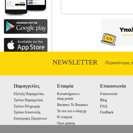
TRACER FORCE SOLAR 
•TRACER στην κατηγορία ΦΩΤΙΣΜΟΣ Πολ
εκδρομή ή απλά κατά την διάρκεια εργασ
φακός είναι ιδανικός εξοπλισμός για δρ
φορτίσει τη συσκευή με ηλιακή ενέργεια
περιστάσεις. Μπορεί να χρησιμοποιηθεί
σαν φως ανάγνωσης.Χαρακτηριστικά • Μπ
ώρες.• Τάση: DC 5V 1A.• Αδιάβρ
NEWSLETTER
Περισσότερες 
Παραγγελίες
Εταιρία
Επικοινωνία
Εξέλιξη Παραγγελίας
Καταστήματα e-
Επικοινωνία
shop points
Τρόποι Παραγγελίας
Blog
Business To Business
Τρόποι Πληρωμής
FAQ
Τα νέα του e-shop.gr
Τρόποι Αποστολής
Feedback
Η εταιρεία
Επιστροφές Προιόντων
Οροι χρήσης
Cookies