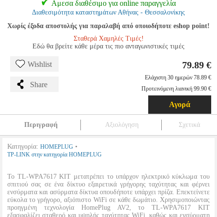
Αμεσα διαθέσιμο για online παραγγελία
Διαθεσιμότητα καταστημάτων Αθήνας - Θεσσαλονίκης
Χωρίς έξοδα αποστολής για παραλαβή από οποιοδήποτε eshop point!
Σταθερά Χαμηλές Τιμές!
Εδώ θα βρείτε κάθε μέρα τις πιο ανταγωνιστικές τιμές
79.89 €
Wishlist
Ελάχιστη 30 ημερών 78.89 €
Share
Προτεινόμενη λιανική 99.90 €
Αγορά
Περιγραφή
Αξιολόγηση
Σχετικά
Κατηγορία:
•
HOMEPLUG
TP-LINK στην κατηγορία HOMEPLUG
Το TL-WPA7617 KIT μετατρέπει το υπάρχον ηλεκτρικό κύκλωμα του
σπιτιού σας σε ένα δίκτυο εξαιρετικά γρήγορης ταχύτητας και φέρνει
ενσύρματα και ασύρματα δίκτυα οπουδήποτε υπάρχει πρίζα. Επεκτείνετε
εύκολα το γρήγορο, αξιόπιστο WiFi σε κάθε δωμάτιο. Χρησιμοποιώντας
προηγμένη τεχνολογία HomePlug AV2, το TL-WPA7617 KIT
εξασφαλίζει σταθερό και υψηλής ταχύτητας WiFi, καθώς και ενσύρματη