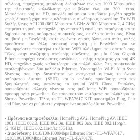
σύνδεση, παρέχοντας μετάδοση δεδομένων έως και 1000 Mbps μέσω
της ηλεκτρικής καλωδίωσης για εμβέλεια έως και 300 μέτρα.
Μεταδώστε ροή σε HD, παιχνίδι online και κατεβάστε μεγάλα αρχεία
χωρίς διακοπή χάρη στους αξιόπιστους συνδέσμους powerline. Το WiFi
διπλής ζώνης AC1200 (867 Mbps στα 5 GHz & 300 Mbps στα 2, 4 GHz)
επιτρέπει τη ροή, το παιχνίδι, την αποστολή email, την περιήγηση και τη
δημοσίευση στις ασύρματες συσκευές σας, σε όλο το σπίτι σας. Είναι
συμβατό με EasyMesh, ώστε αν έχετε νεκρές ζώνες στο σπίτι, απλώς
προσθέστε μια άλλη συσκευή συμβατή με EasyMesh για να
διαμορφώσετε περαιτέρω το δίκτυο WiFi ολόκληρου του σπιτιού σας.
Τέλος στην αναζήτηση σταθερής σύνδεσης, με μία θύρα Gigabit
Ethernet παρέχει ενσύρματες συνδέσεις υψηλής ταχύτητας για ροή 4K
HD, παιχνίδια χωρίς καθυστέρηση και πολλά άλλα. Στη συσκευασία
περιλαμβάνονται δύο καλώδια Ethernet. Υποστηρίζει Wi-Fi Auto-Sync
δίνοντας σας την δυνατότητα να αντιγραφεί αμέσως το όνομα
ασύρματου δικτύου (SSID) και ο κωδικός πρόσβασης από τον
δρομολογητή σας, πατώντας το κουμπί WiFi Clone. Επιπλέον,
οποιεσδήποτε αλλαγές γίνονται στις ρυθμίσεις WiFi οποιουδήποτε
προσαρμογέα powerline, θα εφαρμοστούν αυτόματα σε ολόκληρο το
δίκτυο Powerline. Τέλος το TL-WPA7617 KIT υποστηρίζει Plug, Pair
and Play, για να ρυθμίσετε γρήγορα ένα ασφαλές δίκτυο Powerline.
•
Πρότυπα και πρωτόκολλα:
HomePlug AV2, HomePlug AV, IEEE
1901, IEEE 802.3, IEEE 802.3u, IEEE 802.3ab, IEEE 802.11b/g/n
(2.4GHz), IEEE 802.11a/n/ac (5GHz).
•
Διασύνδεση:
1x10/100/1000Mbps Ethernet Port -TL-WPA7617 ,
1x10/100/1000Mbps Ethernet Port -TL-PA7017P.