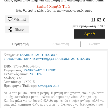
Χωρίς έξοδα αποστολής για παραλαβή από οποιοδήποτε eshop point!
Σταθερά Χαμηλές Τιμές!
Εδώ θα βρείτε κάθε μέρα τις πιο ανταγωνιστικές τιμές
11.62 €
Wishlist
Προτεινόμενη λιανική 15.50 €
Share
Αγορά
Περιγραφή
Αξιολόγηση
Σχετικά
Κατηγορία:
•
ΕΛΛΗΝΙΚΗ ΛΟΓΟΤΕΧΝΙΑ
ΞΑΝΘΟΥΛΗΣ ΓΙΑΝΝΗΣ στην κατηγορία ΕΛΛΗΝΙΚΗ ΛΟΓΟΤΕΧΝΙΑ
ISBN:
978-960-605-646-8
Συγγραφέας:
ΞΑΝΘΟΥΛΗΣ ΓΙΑΝΝΗΣ
Εκδοτικός οίκος:
ΔΙΟΠΤΡΑ
Σελίδες:
432
Διαστάσεις:
14Χ20, 5
Ημερομηνία Έκδοσης:
Σεπτέμβριος
2018
Θέμα του βιβλίου είναι η μνήμη. Η μνήμη που χάνεται, που αμβλύνεται
- κι όχι απαραίτητα με το μοδάτο «εύσημο» της νόσου Αλτσχάιμερ.
Και δεν μιλώ για το βασικό άλλοθι της «επιλεκτικής» μνήμης, αλλά για
δραστικά κομμάτια ζωής που συχνά τα βλέπουμε να ξεθωριάζουν μαζί