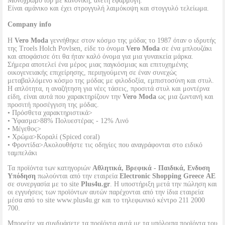
Μονόχρωμο top με κανονική, άνετη εφαρμογή.
Είναι αμάνικο και έχει στρογγυλή λαιμόκοψη και στογγυλό τελείωμα.
Company info
Η
Vero Moda
γεννήθηκε στον κόσμο της μόδας το 1987 όταν ο ιδρυτής
της Troels Holch Povlsen, είδε το όνομα
Vero Moda
σε ένα μπλουζάκι
και αποφάσισε ότι θα ήταν καλό όνομα για μια γυναικεία μάρκα.
Σήμερα αποτελεί ένα μέρος μιας παγκόσμιας και επιτυχημένης
οικογενειακής επιχείρησης, περιηγούμενη σε έναν συνεχώς
μεταβαλλόμενο κόσμο της μόδας με φιλοδοξία, εμπιστοσύνη και στυλ.
Η απλότητα, η αναζήτηση για νέες τάσεις, προσιτά στυλ και μοντέρνα
είδη, είναι αυτά που χαρακτηρίζουν την
Vero Moda
ως μια ζωντανή και
προσιτή προσέγγιση της μόδας.
• Πρόσθετα χαρακτηριστικά>
• Ύφασμα>88% Πολυεστέρας - 12% Λινό
• Μέγεθος>
• Χρώμα>Κοραλί (Spiced coral)
• Φροντίδα>Ακολουθήστε τις οδηγίες που αναγράφονται στο ειδικό
ταμπελάκι
Τα προϊόντα των κατηγοριών
Αθλητικά, Βρεφικά - Παιδικά, Ενδυση
Υπόδηση
πωλούνται από την εταιρεία
Electronic Shopping Greece ΑΕ
σε συνεργασία με το site
Plus4u.gr
. Η υποστήριξη μετά την πώληση και
οι εγγυήσεις των προϊόντων αυτών παρέχονται από την ίδια εταιρεία
μέσα από το site www.plus4u.gr και το τηλεφωνικό κέντρο 211 2000
700.
Μπορείτε να συνδυάσετε τα προϊόντα αυτά με τα υπόλοιπα προϊόντα του