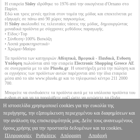
Η εταιρεία
Sisley
ιδρύθηκε το 1976 από την οικογένεια d'Ornano στο
Παρίσι.
Εδώ και τρεις γενιές ηγείται στον τομέα της μόδας και επεκτείνεται με
εξαγωγές σε πάνω από 90 χώρες παγκοσμίως.
Η
Sisley
ακολουθεί τις τελευταίες τάσεις της μόδας, δημιουργώντας
μοναδικά προϊόντα με σύγχρονες μεθόδους παραγωγής.
• Είδος>Top
• Σύνθεση>100% Βισκόζη
• Λοιπά χαρακτηριστικά>
• Χρώμα>Μαύρο
Τα προϊόντα των κατηγοριών
Αθλητικά, Βρεφικά - Παιδικά, Ενδυση
Υπόδηση
πωλούνται από την εταιρεία
Electronic Shopping Greece ΑΕ
σε συνεργασία με το site
Plus4u.gr
. Η υποστήριξη μετά την πώληση και
οι εγγυήσεις των προϊόντων αυτών παρέχονται από την ίδια εταιρεία
μέσα από το site www.plus4u.gr και το τηλεφωνικό κέντρο 211 2000
700.
Μπορείτε να συνδυάσετε τα προϊόντα αυτά με τα υπόλοιπα προϊόντα του
e-shop.gr και να τα παραλάβετε μαζί ώστε να μειώσετε τα έξοδα
αποστολής. Μπορείτε επίσης να παραλάβετε από οποιοδήποτε eshop
Η ιστοσελίδα χρησιμοποιεί cookies για την ευκολία της
point με μηδενικά έξοδα αποστολής ανεξαρτήτως ύψους παραγγελίας!
περιήγησης, την εξατομίκευση περιεχομένου και διαφημίσεων και
την ανάλυση της επισκεψιμότητάς μας. Δείτε τους ανανεωμένους
TOP SISLEY AMERICAN ROCKPOP ΜΑΥΡΟ
PL1.152062615
PL1.152062615
SISLEY
SISLEY
ΚΟΡΙΤΣΙ-ΜΠΛΟΥΖΕΣ
όρους χρήσης για την προστασία δεδομένων και τα cookies.
Κατηγορία: ΚΟΡΙΤΣΙ-ΜΠΛΟΥΖΕΣ •SISLEY στην κατηγορία
Πληροφορίες
Ρυθμίσεις
Απόρριψη
Αποδοχή
Πληροφορίες & Υπηρεσίες >
ΚΟΡΙΤΣΙ-ΜΠΛΟΥΖΕΣ Top με την υπογραφή της εταιρείας Sisley.