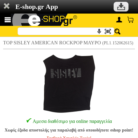
E-shop.gr App
TOP SISLEY AMERICAN ROCKPOP ΜΑΥΡΟ
(PL1.152062615)
Αμεσα διαθέσιμο για online παραγγελία
Χωρίς έξοδα αποστολής για παραλαβή από οποιοδήποτε eshop point!