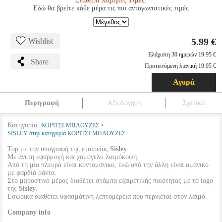
Σταθερά Χαμηλές Τιμές!
Εδώ θα βρείτε κάθε μέρα τις πιο ανταγωνιστικές τιμές
5.99 €
Wishlist
Ελάχιστη 30 ημερών 19.95 €
Share
Προτεινόμενη λιανική 19.95 €
Αγορά
Περιγραφή
Αξιολόγηση
Σχετικά
Κατηγορία:
•
ΚΟΡΙΤΣΙ-ΜΠΛΟΥΖΕΣ
SISLEY στην κατηγορία ΚΟΡΙΤΣΙ-ΜΠΛΟΥΖΕΣ
Top με την υπογραφή της εταιρείας
Sisley
.
Με άνετη εφαρμογή και χαμόγελο λαιμόκοψη.
Από τη μία πλευρά είναι κοντομάνικο, ενώ από την άλλη είναι αμάνικο
με φαρδιά ράντα.
Στο μπροστινό μέρος διαθέτει στάμπα εξαιρετικής ποιότητας με το logo
της
Sisley
.
Εσωρικά διαθέτει υφασμάτινη λεπτομέρεια που περνιέται στον λαιμό.
Company info