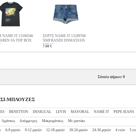
T NAME IT 13190346
ΣΟΡΤΣ NAME IT 13189768
BEN SS TOP BOX
NMFRANDI DNMATASIS
Ο
ΜΠΛΕ
7.60 €
Σύνολο ψήφων: 0
ΡΙΤΣΙ-ΜΠΛΟΥΖΕΣ
ES
BENETTON
DESIGUAL
LEVIS
MAYORAL
NAME IT
PEPE JEANS
Αμάνικες
Ασύμμετρες
Μακρυμάνικες
Με ραντάκι
ν
6-9 μηνών
9-12 μηνών
12-18 μηνών
18-24 μηνών
24-36 μηνών
4 ετών
5 ε