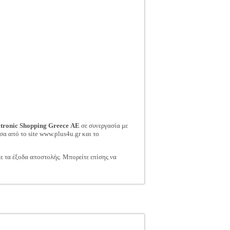
ctronic Shopping Greece ΑΕ
σε συνεργασία με
σα από το site www.plus4u.gr και το
τε τα έξοδα αποστολής. Μπορείτε επίσης να