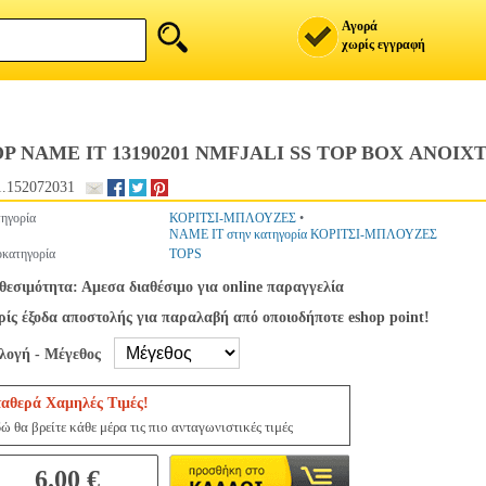
Αγορά
χωρίς εγγραφή
P NAME IT 13190201 NMFJALI SS TOP BOX ΑΝΟΙΧ
.152072031
ηγορία
ΚΟΡΙΤΣΙ-ΜΠΛΟΥΖΕΣ
•
NAME IT στην κατηγορία ΚΟΡΙΤΣΙ-ΜΠΛΟΥΖΕΣ
κατηγορία
TOPS
θεσιμότητα: Αμεσα διαθέσιμο για online παραγγελία
ίς έξοδα αποστολής για παραλαβή από οποιοδήποτε eshop point!
ιλογή - Μέγεθος
ταθερά Χαμηλές Τιμές!
ώ θα βρείτε κάθε μέρα τις πιο ανταγωνιστικές τιμές
6.00 €