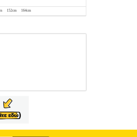
cm
152cm
164cm
AME IT
NAME IT
ΚΟΡΙΤΣΙ-ΜΠΛΟΥΖΕΣ
ame it.• Είναι κοντομάνικο με κανονική
 μέρος υπάρχει στάμπα εξαιρετικής ποιότητας
 στον όμιλο εταιρειών Bestseller. Η πορεία της
ότερες από 20 αγορές, κυρίως ευρωπαϊκές. Στόχο
ή στιγμή, στη σωστή τιμή.• Είδος>Top• Υλικό
ήματα>• Θερμοκρασία πλύσης>Ακολουθήστε τις
Peach Whip)• Νούμερο παπουτσιού>• Νούμερο