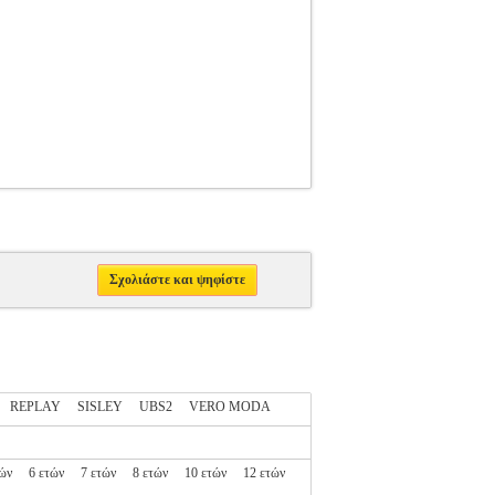
Σχολιάστε και ψηφίστε
REPLAY
SISLEY
UBS2
VERO MODA
τών
6 ετών
7 ετών
8 ετών
10 ετών
12 ετών