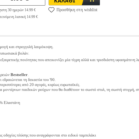
Προσθήκη στη wishlist
ιστη 30 ημερών 14.99 €
εινόμενη λιανική 14.99 €
ρμογή και στρογγυλή λαιμόκοψη.
ντυπωσιακά βολάν.
εξαιρετικής ποιότητας που απεικονίζει μία τίγρη αλλά και τρισδιάστη υφασμάτινη λ
ιρειών
Bestseller
.
ι εδραιώνεται τη δεκαετία του '90.
περισσότερες από 20 αγορές, κυρίως ευρωπαϊκές.
γία μοντέρνων παιδικών ρούχων που θα διαθέτουν το σωστό στυλ, τη σωστή στιγμή, σ
5% Ελαστάνη
 οδηγίες πλύσης που αναγράφονται στο ειδικό ταμπελάκι