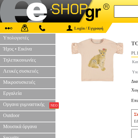
Login / Εγγραφή
Υπολογιστές
TO
Ήχος • Εικόνα
PL1
Τηλεπικοινωνίες
Κατ
Λευκές συσκευές
Υπο
Δια
Μικροσυσκευές
Χωρ
Εργαλεία
Επ
Οργανα γυμναστικής
ΝΕΟ
Σ
Outdoor
Εδ
Μουσικά όργανα
Security