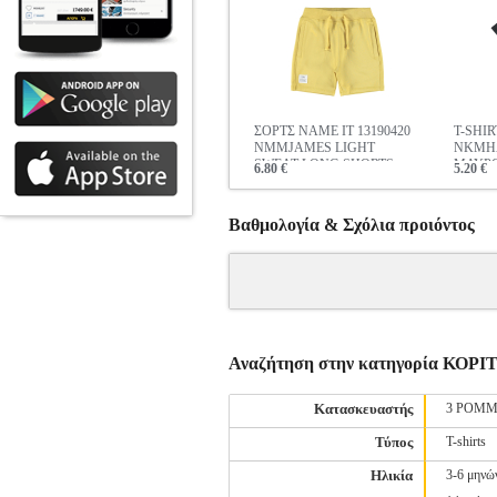
ΣΟΡΤΣ NAME IT 13190420
T-SHIR
NMMJAMES LIGHT
NKMHA
SWEAT LONG SHORTS
ΜΑΥΡ
6.80 €
5.20 €
UNB ΚΙΤΡΙΝΟ
Βαθμολογία & Σχόλια προιόντος
Αναζήτηση στην κατηγορία ΚΟ
Κατασκευαστής
3 POMM
Τύπος
T-shirts
Ηλικία
3-6 μηνώ