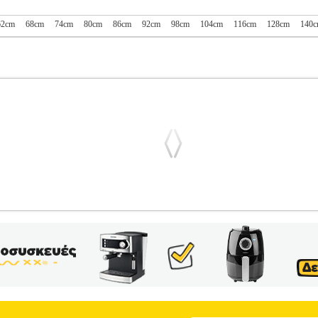
62cm
68cm
74cm
80cm
86cm
92cm
98cm
104cm
116cm
128cm
140
I SS TOP BOX ΑΝΟΙΧΤΟ ΡΟΖ
PL1.152072031
PL1.152072031
N
E IT στην κατηγορία ΚΟΡΙΤΣΙ-ΜΠΛΟΥΖΕΣ Top από την εταιρεία N
α μανίκια είναι διακοσμημένα με εντυπωσιακά βολάν.• Στο μπροστινό
διάστη υφασμάτινη λεπτομέρεια. Company info Το brand Name it ανήκει
ι τη δεκαετία του '90. Σήμερα, τα ρούχα Name it πωλούνται σε περισσ
μοντέρνων παιδικών ρούχων που θα διαθέτουν το σωστό στυλ, τη σωστ
• Σύνθεση>• Λοιπά χαρακτηριστικά>• Profile>• Προτεινόμενα αθλ
 ειδικό ταμπελάκι• Τεχνολογία κατασκευής>• Χρώμα>Ροζ ανοιχτό (