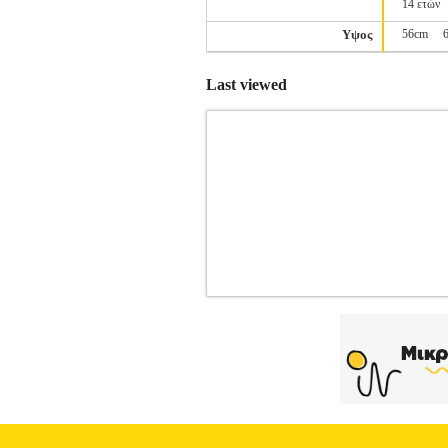
14 ετών
Υψος
56cm
Last viewed
TOP NAME IT 13190201 NMFJAL
Κατηγορία: ΚΟΡΙΤΣΙ-ΜΠΛΟΥΖΕΣ •NAM
εφαρμογή και στρογγυλή λαιμόκοψη.• Τ
που απεικονίζει μία τίγρη αλλά και τρισ
εταιρείας ξεκινά το 1986 και εδραιώνετα
της εταιρείας αποτελεί η δημιουργία 
κατασκευής>95% Βαμβάκι - 5% Ελαστάνη
οδηγίες πλύσης που αναγράφονται στο