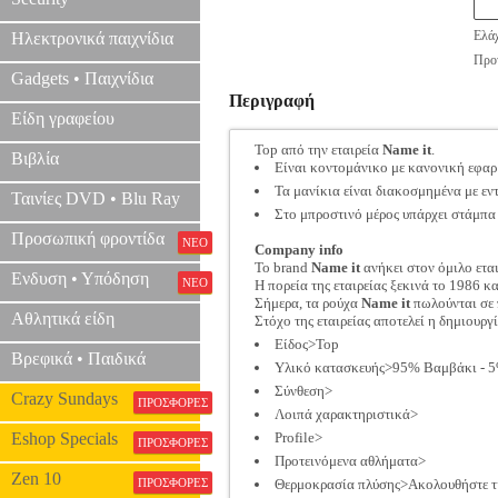
Ελάχ
Ηλεκτρονικά παιχνίδια
Προτ
Gadgets • Παιχνίδια
Περιγραφή
Είδη γραφείου
Top από την εταιρεία
Name it
.
Βιβλία
Είναι κοντομάνικο με κανονική εφα
Τα μανίκια είναι διακοσμημένα με ε
Ταινίες DVD • Blu Ray
Στο μπροστινό μέρος υπάρχει στάμπα 
Προσωπική φροντίδα
ΝΕΟ
Company info
Το brand
Name it
ανήκει στον όμιλο ετα
Ενδυση • Υπόδηση
ΝΕΟ
Η πορεία της εταιρείας ξεκινά το 1986 κα
Σήμερα, τα ρούχα
Name it
πωλούνται σε 
Αθλητικά είδη
Στόχο της εταιρείας αποτελεί η δημιουρ
Είδος>Top
Βρεφικά • Παιδικά
Υλικό κατασκευής>95% Βαμβάκι - 
Σύνθεση>
Crazy Sundays
ΠΡΟΣΦΟΡΕΣ
Λοιπά χαρακτηριστικά>
Eshop Specials
Profile>
ΠΡΟΣΦΟΡΕΣ
Προτεινόμενα αθλήματα>
Zen 10
ΠΡΟΣΦΟΡΕΣ
Θερμοκρασία πλύσης>Ακολουθήστε τις