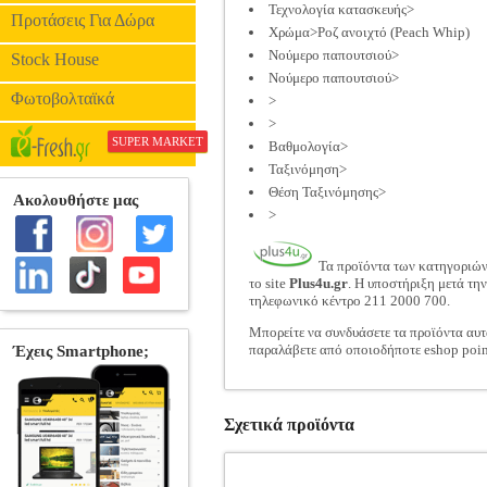
Τεχνολογία κατασκευής>
Προτάσεις Για Δώρα
Χρώμα>Ροζ ανοιχτό (Peach Whip)
Νούμερο παπουτσιού>
Stock House
Νούμερο παπουτσιού>
Φωτοβολταϊκά
>
>
SUPER MARKET
Βαθμολογία>
Ταξινόμηση>
Θέση Ταξινόμησης>
>
Τα προϊόντα των κατηγοριώ
το site
Plus4u.gr
. Η υποστήριξη μετά τη
τηλεφωνικό κέντρο 211 2000 700.
Μπορείτε να συνδυάσετε τα προϊόντα αυτ
παραλάβετε από οποιοδήποτε eshop poin
Σχετικά προϊόντα