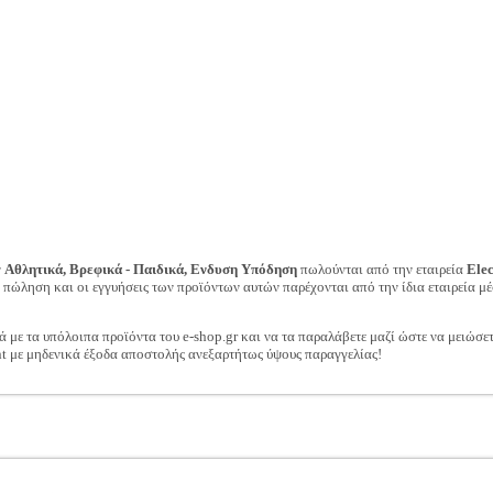
ν
Αθλητικά, Βρεφικά - Παιδικά, Ενδυση Υπόδηση
πωλούνται από την εταιρεία
Ele
ν πώληση και οι εγγυήσεις των προϊόντων αυτών παρέχονται από την ίδια εταιρεία μέ
ά με τα υπόλοιπα προϊόντα του e-shop.gr και να τα παραλάβετε μαζί ώστε να μειώσε
t με μηδενικά έξοδα αποστολής ανεξαρτήτως ύψους παραγγελίας!