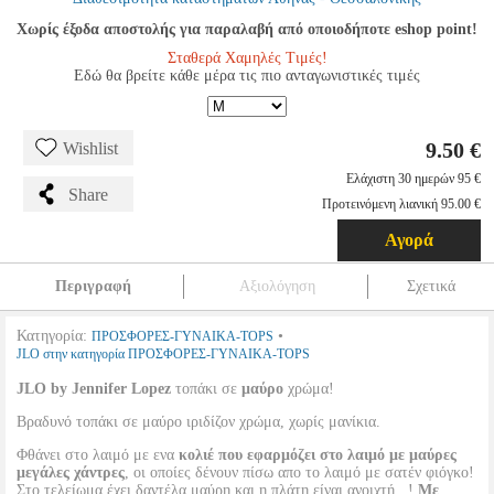
Χωρίς έξοδα αποστολής για παραλαβή από οποιοδήποτε eshop point!
Σταθερά Χαμηλές Τιμές!
Εδώ θα βρείτε κάθε μέρα τις πιο ανταγωνιστικές τιμές
9.50 €
Wishlist
Ελάχιστη 30 ημερών 95 €
Share
Προτεινόμενη λιανική 95.00 €
Αγορά
Περιγραφή
Αξιολόγηση
Σχετικά
Κατηγορία:
•
ΠΡΟΣΦΟΡΕΣ-ΓΥΝΑΙΚΑ-TOPS
JLO στην κατηγορία ΠΡΟΣΦΟΡΕΣ-ΓΥΝΑΙΚΑ-TOPS
JLO by Jennifer Lopez
τοπάκι σε
μαύρο
χρώμα!
Βραδυνό τοπάκι σε μαύρο ιριδίζον χρώμα, χωρίς μανίκια.
Φθάνει στο λαιμό με ενα
κολιέ που εφαρμόζει στο λαιμό με μαύρες
μεγάλες χάντρες
, οι οποίες δένουν πίσω απο το λαιμό με σατέν φιόγκο!
Στο τελείωμα έχει δαντέλα μαύρη και η πλάτη είναι ανοιχτή...!
Με