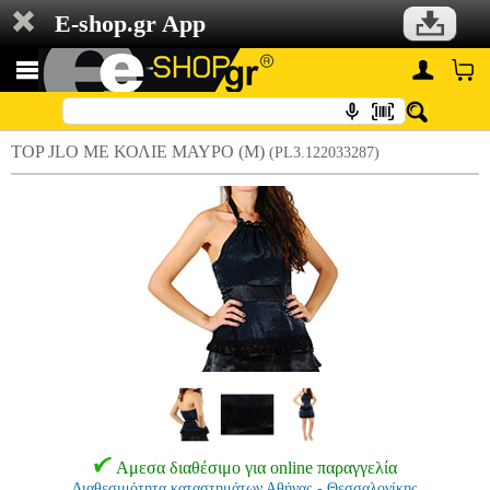
E-shop.gr App
TOP JLO ΜΕ ΚΟΛΙΕ ΜΑΥΡΟ (M)
(PL3.122033287)
Αμεσα διαθέσιμο για online παραγγελία
Διαθεσιμότητα καταστημάτων Αθήνας - Θεσσαλονίκης