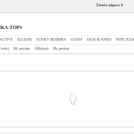
Σύνολο ψήφων: 0
ΑΙΚΑ-TOPS
ACTIVE
ELLESSE
FUNKY BUDDHA
GUESS
JACK & JONES
PEPE JEA
vests)
Με ραντάκι
Αθλητικό
Με μανίκια
E V3RP19MC04Y G-EMBOSSED ΜΠΕΖ
PL3.122244797
PL3.122