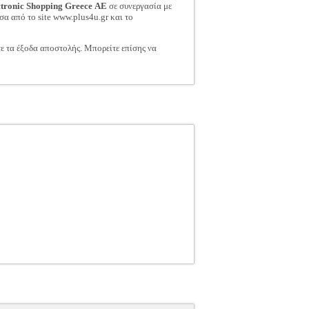
ctronic Shopping Greece ΑΕ
σε συνεργασία με
σα από το site www.plus4u.gr και το
τε τα έξοδα αποστολής. Μπορείτε επίσης να