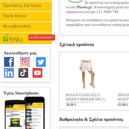
Τα προϊόντα των κατηγοριώ
Προτάσεις Για Δώρα
το site
Plus4u.gr
. Η υποστήριξη μετά τη
τηλεφωνικό κέντρο 211 2000 700.
Stock House
Μπορείτε να συνδυάσετε τα προϊόντα αυτ
παραλάβετε από οποιοδήποτε eshop poin
Φωτοβολταϊκά
SUPER MARKET
Σχετικά προϊόντα
ΚΟΛΑΝ GUESS ELLA
ΜΠΛΟ
BIKER V3RD02MC04Y G-
ΜΑΚΡ
EMBOSSED ΡΟΖ
DANA 
30.00 €
42.00 €
EMBO
Βαθμολογία & Σχόλια προιόντος