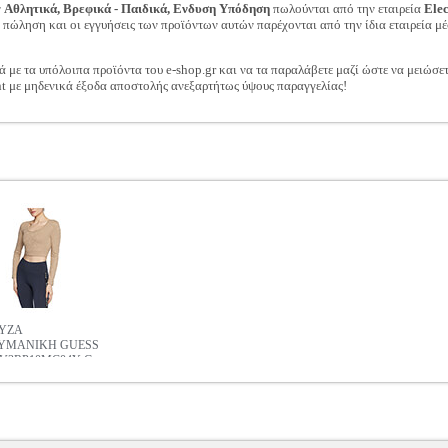
ν
Αθλητικά, Βρεφικά - Παιδικά, Ενδυση Υπόδηση
πωλούνται από την εταιρεία
Ele
ν πώληση και οι εγγυήσεις των προϊόντων αυτών παρέχονται από την ίδια εταιρεία μέ
ά με τα υπόλοιπα προϊόντα του e-shop.gr και να τα παραλάβετε μαζί ώστε να μειώσε
t με μηδενικά έξοδα αποστολής ανεξαρτήτως ύψους παραγγελίας!
ΥΖΑ
ΥΜΑΝΙΚΗ GUESS
V3RP10MC04Y G-
SSED ΜΠΕΖ