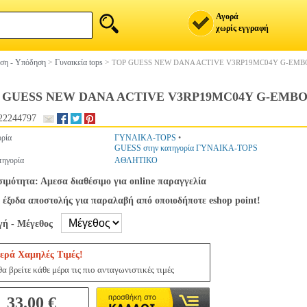
Αγορά
χωρίς εγγραφή
ση - Υπόδηση
>
Γυναικεία tops
>
TOP GUESS NEW DANA ACTIVE V3RP19MC04Y G-EM
 GUESS NEW DANA ACTIVE V3RP19MC04Y G-EMB
22244797
ρία
ΓΥΝΑΙΚΑ-TOPS
•
GUESS στην κατηγορία ΓΥΝΑΙΚΑ-TOPS
ηγορία
ΑΘΛΗΤΙΚΟ
σιμότητα: Αμεσα διαθέσιμο για online παραγγελία
 έξοδα αποστολής για παραλαβή από οποιοδήποτε eshop point!
γή - Μέγεθος
ερά Χαμηλές Τιμές!
α βρείτε κάθε μέρα τις πιο ανταγωνιστικές τιμές
33.00 €