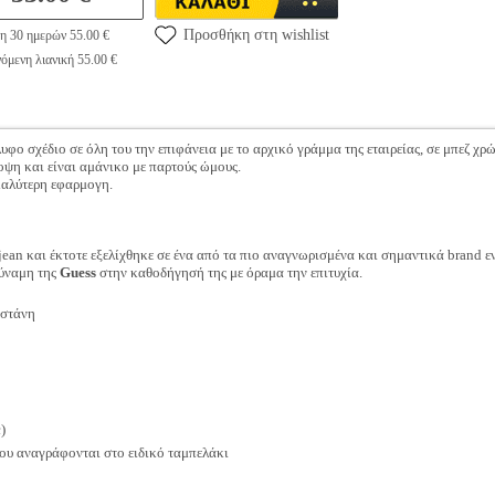
Προσθήκη στη wishlist
η 30 ημερών 55.00 €
όμενη λιανική 55.00 €
υφο σχέδιο σε όλη του την επιφάνεια με το αρχικό γράμμα της εταιρείας, σε μπεζ χρ
ψη και είναι αμάνικο με παρτούς ώμους.
καλύτερη εφαρμογη.
jean και έκτοτε εξελίχθηκε σε ένα από τα πιο αναγνωρισμένα και σημαντικά brand 
δύναμη της
Guess
στην καθοδήγησή της με όραμα την επιτυχία.
στάνη
)
ου αναγράφονται στο ειδικό ταμπελάκι