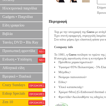
Ελάχιστ
Ηλεκτρονικά παιχνίδια
Προτειν
Gadgets • Παιχνίδια
Περιγραφή
Είδη γραφείου
Top με την υπογραφή της
Guess
με ανάγλ
Βιβλία
Έχει στενή εφαρμογή, στρογγυλή λαιμόκο
Στο κάτω μέρος έχει ελαστική φάσα για 
Ταινίες DVD • Blu Ray
Company info
Προσωπική φροντίδα
ΝΕΟ
Το 1981, η
Guess
πούλησε το πρώτο της 
Η συνεχής αφοσίωση είναι η κινητήρια 
Ενδυση • Υπόδηση
ΝΕΟ
Πρόσθετα χαρακτηριστικά>
Ύφασμα>95% Πολυεστέρας - 5% Ελα
Αθλητικά είδη
Μέγεθος>
Βρεφικά • Παιδικά
Νούμερο παπουτσιού>
Είδος>
Crazy Sundays
ΠΡΟΣΦΟΡΕΣ
Υλικό κατασκευής>
Χρώμα>Μπεζ (G-Embossed thermal c
Eshop Specials
ΠΡΟΣΦΟΡΕΣ
Φροντίδα>Ακολουθήστε τις οδηγίες π
Zen 10
ΠΡΟΣΦΟΡΕΣ