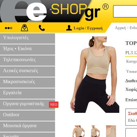
Login / Εγγραφή
Αρχική
>
Ενδυ
Υπολογιστές
TOP
Ήχος • Εικόνα
PL3.1
Τηλεπικοινωνίες
Κατηγο
Λευκές συσκευές
Υποκατ
Διαθε
Μικροσυσκευές
Χωρίς
Εργαλεία
Επιλο
Οργανα γυμναστικής
ΝΕΟ
Σταθ
Outdoor
Εδώ θ
Μουσικά όργανα
Security