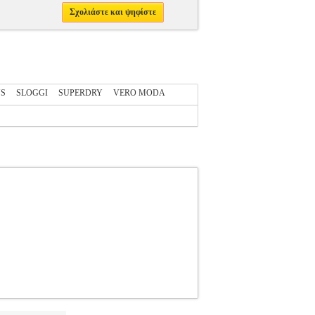
Σχολιάστε και ψηφίστε
NS
SLOGGI
SUPERDRY
VERO MODA
244797
GUESS
GUESS
ΓΥΝΑΙΚΑ-TOPS