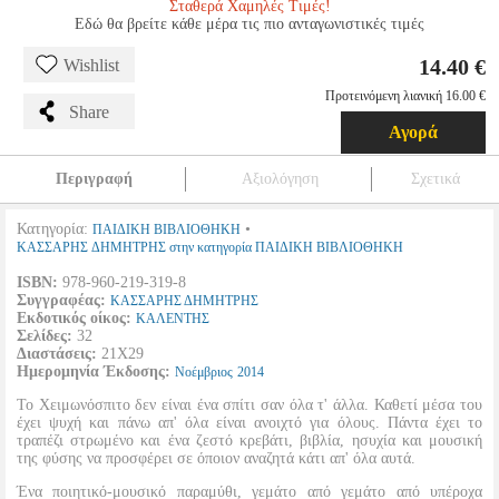
Σταθερά Χαμηλές Τιμές!
Εδώ θα βρείτε κάθε μέρα τις πιο ανταγωνιστικές τιμές
14.40 €
Wishlist
Προτεινόμενη λιανική 16.00 €
Share
Αγορά
Περιγραφή
Αξιολόγηση
Σχετικά
Κατηγορία:
•
ΠΑΙΔΙΚΗ ΒΙΒΛΙΟΘΗΚΗ
ΚΑΣΣΑΡΗΣ ΔΗΜΗΤΡΗΣ στην κατηγορία ΠΑΙΔΙΚΗ ΒΙΒΛΙΟΘΗΚΗ
ISBN:
978-960-219-319-8
Συγγραφέας:
ΚΑΣΣΑΡΗΣ ΔΗΜΗΤΡΗΣ
Εκδοτικός οίκος:
ΚΑΛΕΝΤΗΣ
Σελίδες:
32
Διαστάσεις:
21Χ29
Ημερομηνία Έκδοσης:
Νοέμβριος
2014
Το Χειμωνόσπιτο δεν είναι ένα σπίτι σαν όλα τ' άλλα. Καθετί μέσα του
έχει ψυχή και πάνω απ' όλα είναι ανοιχτό για όλους. Πάντα έχει το
τραπέζι στρωμένο και ένα ζεστό κρεβάτι, βιβλία, ησυχία και μουσική
της φύσης να προσφέρει σε όποιον αναζητά κάτι απ' όλα αυτά.
Ένα ποιητικό-μουσικό παραμύθι, γεμάτο από γεμάτο από υπέροχα