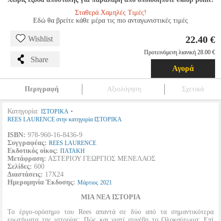
Σταθερά Χαμηλές Τιμές!
Εδώ θα βρείτε κάθε μέρα τις πιο ανταγωνιστικές τιμές
22.40 €
Wishlist
Προτεινόμενη λιανική 28.00 €
Share
Αγορά
Περιγραφή
Αξιολόγηση
Σχετικά
Κατηγορία:
•
ΙΣΤΟΡΙΚΑ
REES LAURENCE στην κατηγορία ΙΣΤΟΡΙΚΑ
ISBN:
978-960-16-8436-9
Συγγραφέας:
REES LAURENCE
Εκδοτικός οίκος:
ΠΑΤΑΚΗ
Μετάφραση:
ΑΣΤΕΡΙΟΥ ΓΕΩΡΓΙΟΣ ΜΕΝΕΛΑΟΣ
Σελίδες:
600
Διαστάσεις:
17Χ24
Ημερομηνία Έκδοσης:
Μάρτιος
2021
ΜΙΑ ΝΕΑ ΙΣΤΟΡΙΑ
Το έργο-ορόσημο του Rees απαντά σε δύο από τα σημαντικότερα
ερωτήματα της ιστορίας: Πώς και γιατί συνέβη το Ολοκαύτωμα; Επί