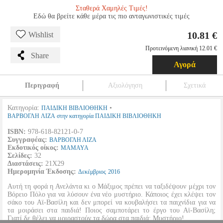
Σταθερά Χαμηλές Τιμές!
Εδώ θα βρείτε κάθε μέρα τις πιο ανταγωνιστικές τιμές
10.81 €
Wishlist
Προτεινόμενη λιανική 12.01 €
Share
Αγορά
Περιγραφή
Αξιολόγηση
Σχετικά
Κατηγορία:
•
ΠΑΙΔΙΚΗ ΒΙΒΛΙΟΘΗΚΗ
ΒΑΡΒΟΓΛΗ ΛΙΖΑ στην κατηγορία ΠΑΙΔΙΚΗ ΒΙΒΛΙΟΘΗΚΗ
ISBN:
978-618-82121-0-7
Συγγραφέας:
ΒΑΡΒΟΓΛΗ ΛΙΖΑ
Εκδοτικός οίκος:
MAMAYA
Σελίδες:
32
Διαστάσεις:
21Χ29
Ημερομηνία Έκδοσης:
Δεκέμβριος
2016
Αυτή τη φορά η Ανελάντα κι ο Μάξιμος πρέπει να ταξιδέψουν μέχρι τον
Βόρειο Πόλο για να λύσουν ένα νέο μυστήριο. Κάποιος έχει κλέψει τον
σάκο του Αϊ-Βασίλη και δεν μπορεί να κουβαλήσει τα παιχνίδια για να
τα μοιράσει στα παιδιά! Ποιος σαμποτάρει το έργο του Αϊ-Βασίλη;
Γιατί δε θέλει να μοιραστούν τα δώρα στα παιδιά; Μυστήριο!