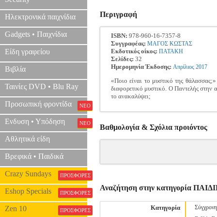
Περιγραφή
Ηλεκτρονικά παιχνίδια
Gadgets • Παιχνίδια
ISBN:
978-960-16-7357-8
Συγγραφέας:
ΜΑΓΟΣ ΚΩΣΤΑΣ
Είδη γραφείου
Εκδοτικός οίκος:
ΠΑΤΑΚΗ
Σελίδες:
32
Ημερομηνία Έκδοσης:
Απρίλιος
2017
Βιβλία
«Ποιο είναι το μυστικό της θάλασσας;»
Ταινίες DVD • Blu Ray
διαφορετικό μυστικό. Ο Παντελής στην αρ
το ανακαλύψει;
Προσωπική φροντίδα
ΝΕΟ
Ενδυση • Υπόδηση
ΝΕΟ
Βαθμολογία & Σχόλια προιόντος
Αθλητικά είδη
Βρεφικά • Παιδικά
Crazy Sundays
ΠΡΟΣΦΟΡΕΣ
Αναζήτηση στην κατηγορία ΠΑ
Eshop Specials
ΠΡΟΣΦΟΡΕΣ
Κατηγορία
Σύγχρονη
Zen 10
ΠΡΟΣΦΟΡΕΣ