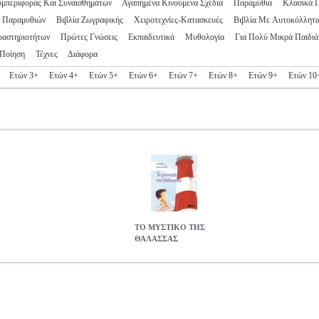
υμπεριφοράς Και Συναισθημάτων
Αγαπημένα Κινούμενα Σχέδια
Παραμύθια
Κλασικά 
ς Παραμυθιών
Βιβλία Ζωγραφικής
Χειροτεχνίες-Κατασκευές
Βιβλία Με Αυτοκόλλητ
ραστηριοτήτων
Πρώτες Γνώσεις
Εκπαιδευτικά
Μυθολογία
Για Πολύ Μικρά Παιδιά
Ποίηση
Τέχνες
Διάφορα
Ετών 3+
Ετών 4+
Ετών 5+
Ετών 6+
Ετών 7+
Ετών 8+
Ετών 9+
Ετών 10
ΤΟ ΜΥΣΤΙΚΟ ΤΗΣ
ΘΑΛΑΣΣΑΣ
.0177200
BKS.0177200
ΜΑΓΟΣ ΚΩΣΤΑΣ
ΜΑΓΟΣ ΚΩΣΤΑΣ
ΠΑ
τηγορία ΠΑΙΔΙΚΗ ΒΙΒΛΙΟΘΗΚΗ ISBN: 978-960-16-7357-8 Συγ
ης: Απρίλιος 2017 «Ποιο είναι το μυστικό της θάλασσας;» ρωτά ο Π
, μα ο καθένας του φανερώνει ένα διαφορετικό μυστικό. Ο Παντελής σ