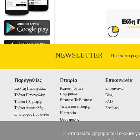
Συνεχίζει να αναζητά το αληθινό
NEWSLETTER
Περισσότερες 
Παραγγελίες
Εταιρία
Επικοινωνία
Εξέλιξη Παραγγελίας
Καταστήματα e-
Επικοινωνία
shop points
Τρόποι Παραγγελίας
Blog
Business To Business
Τρόποι Πληρωμής
FAQ
Τα νέα του e-shop.gr
Τρόποι Αποστολής
Feedback
Η εταιρεία
Επιστροφές Προιόντων
Οροι χρήσης
Cookies
Η ιστοσελίδα χρησιμοποιεί cookies γι