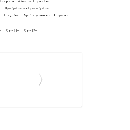
Παραμύθια
Διδακτικά Παραμύθια
α
Προσχολικά και Πρωτοσχολικά
Πασχαλινά
Χριστουγεννιάτικα
Θρησκεία
+
Ετών 11+
Ετών 12+
ΙΔΙΚΗ ΒΙΒΛΙΟΘΗΚΗ
Κατηγορία: ΠΑΙΔΙΚΗ
γραφέας: ΜΑΓΟΣ ΚΩΣΤΑΣ Εκδοτικός οίκος:
αντελής έναν έναν τους κατοίκους στο μικρό
την αρχή μπερδεύεται, αλλά δεν το βάζει κάτω.