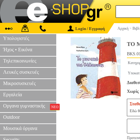
Login / Εγγραφή
Αρχική
>
Βιβλ
Υπολογιστές
ΤΟ 
Ήχος • Εικόνα
BKS.0
Τηλεπικοινωνίες
Κατηγο
Λευκές συσκευές
Υποκατ
Διαθεσ
Μικροσυσκευές
Χωρίς 
Εργαλεία
Σταθ
Οργανα γυμναστικής
ΝΕΟ
Εδώ θα
Outdoor
Μουσικά όργανα
Προτεινό
Security