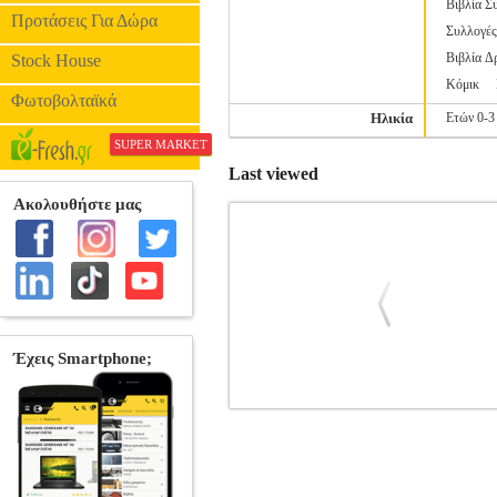
Βιβλία Σ
Προτάσεις Για Δώρα
Συλλογέ
Βιβλία Δ
Stock House
Κόμικ
Φωτοβολταϊκά
Ηλικία
Ετών 0-3
SUPER MARKET
Last viewed
ΤΟ ΜΥΣΤΙΚΟ ΤΗΣ ΘΑΛΑΣΣΑΣ
BKS
ΒΙΒΛΙΟΘΗΚΗ •ΜΑΓΟΣ ΚΩΣΤΑΣ στην κα
ΠΑΤΑΚΗ Σελίδες: 32 Ημερομηνία Έκδοσ
νησί του. Όλοι τού δίνουν μια απάντηση