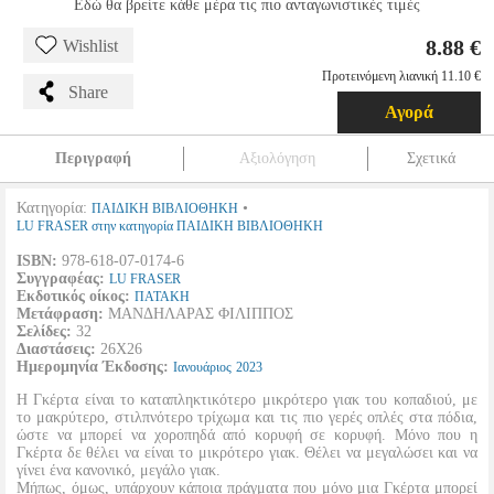
Εδώ θα βρείτε κάθε μέρα τις πιο ανταγωνιστικές τιμές
8.88 €
Wishlist
Προτεινόμενη λιανική 11.10 €
Share
Αγορά
Περιγραφή
Αξιολόγηση
Σχετικά
Κατηγορία:
•
ΠΑΙΔΙΚΗ ΒΙΒΛΙΟΘΗΚΗ
LU FRASER στην κατηγορία ΠΑΙΔΙΚΗ ΒΙΒΛΙΟΘΗΚΗ
ISBN:
978-618-07-0174-6
Συγγραφέας:
LU FRASER
Εκδοτικός οίκος:
ΠΑΤΑΚΗ
Μετάφραση:
ΜΑΝΔΗΛΑΡΑΣ ΦΙΛΙΠΠΟΣ
Σελίδες:
32
Διαστάσεις:
26X26
Ημερομηνία Έκδοσης:
Ιανουάριος
2023
Η Γκέρτα είναι το καταπληκτικότερο μικρότερο γιακ του κοπαδιού, με
το μακρύτερο, στιλπνότερο τρίχωμα και τις πιο γερές οπλές στα πόδια,
ώστε να μπορεί να χοροπηδά από κορυφή σε κορυφή. Μόνο που η
Γκέρτα δε θέλει να είναι το μικρότερο γιακ. Θέλει να μεγαλώσει και να
γίνει ένα κανονικό, μεγάλο γιακ.
Μήπως, όμως, υπάρχουν κάποια πράγματα που μόνο μια Γκέρτα μπορεί