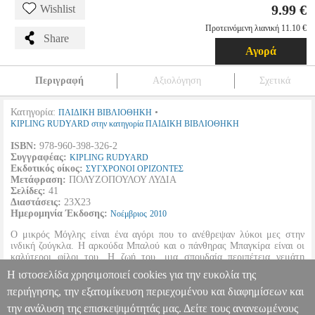
9.99 €
Wishlist
Προτεινόμενη λιανική 11.10 €
Share
Αγορά
Περιγραφή
Αξιολόγηση
Σχετικά
Κατηγορία:
•
ΠΑΙΔΙΚΗ ΒΙΒΛΙΟΘΗΚΗ
KIPLING RUDYARD στην κατηγορία ΠΑΙΔΙΚΗ ΒΙΒΛΙΟΘΗΚΗ
ISBN:
978-960-398-326-2
Συγγραφέας:
KIPLING RUDYARD
Εκδοτικός οίκος:
ΣΥΓΧΡΟΝΟΙ ΟΡΙΖΟΝΤΕΣ
Μετάφραση:
ΠΟΛΥΖΟΠΟΥΛΟΥ ΛΥΔΙΑ
Σελίδες:
41
Διαστάσεις:
23Χ23
Ημερομηνία Έκδοσης:
Νοέμβριος
2010
Ο μικρός Μόγλης είναι ένα αγόρι που το ανέθρεψαν λύκοι μες στην
ινδική ζούγκλα. Η αρκούδα Μπαλού και ο πάνθηρας Μπαγκίρα είναι οι
καλύτεροι φίλοι του. Η ζωή του, μια σπουδαία περιπέτεια γεμάτη
κινδύνους, αφού ο μεγάλος τίγρης Σιρχάν, με τα νύχια του
Η ιστοσελίδα χρησιμοποιεί cookies για την ευκολία της
αιλουροειδούε, διαρκώς καιροφυλακτεί γύρω του.
περιήγησης, την εξατομίκευση περιεχομένου και διαφημίσεων και
την ανάλυση της επισκεψιμότητάς μας. Δείτε τους ανανεωμένους
ΤΟ ΒΙΒΛΙΟ ΤΗΣ ΖΟΥΓΚΛΑΣ
BKS.0055308
BKS.0055308