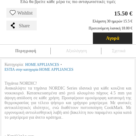
Εδώ θα βρείτε κάθε μέρα τις πιο ανταγωνιστικές τιμές
15.50 €
Wishlist
Ελάχιστη 30 ημερών 15.5 €
Share
Προτεινόμενη λιανική 18.00 €
Αγορά
Περιγραφή
Αξιολόγηση
Σχετικά
Κατηγορία:
•
HOME APPLIANCES
ESTIA στην κατηγορία HOME APPLIANCES
Τηγάνια NORDIC!
Ανακαλύψτε τα τηγάνια NORDIC Series ιδανικά για κάθε κουζίνα και
νοικοκυριό. Κατασκευασμένα από χυτό αλουμίνιο πάχους 4.5 mm για
άψογη απόδοση σε κάθε χρήση. Προσφέρουν ομοιόμορφη κατανομή της
θερμοκρασίας για τέλειο ψήσιμο και γρήγορο μαγείρεμα. Με φυσικές
αντικολλητικές ιδιότητες, ενώ διαθέτουν πιστοποίηση CookMark. Με
εργονομική αντιολισθητική λαβή από βακελίτη που παραμένει κρύα κατά
το μαγείρεμα για άνετο κράτημα..