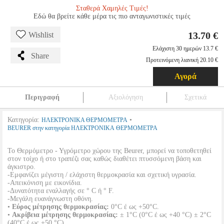
Σταθερά Χαμηλές Τιμές!
Εδώ θα βρείτε κάθε μέρα τις πιο ανταγωνιστικές τιμές
13.70 €
Wishlist
Ελάχιστη 30 ημερών 13.7 €
Share
Προτεινόμενη λιανική 20.10 €
Αγορά
Περιγραφή
Αξιολόγηση
Σχετικά
Κατηγορία:
•
ΗΛΕΚΤΡΟΝΙΚΑ ΘΕΡΜΟΜΕΤΡΑ
BEURER στην κατηγορία ΗΛΕΚΤΡΟΝΙΚΑ ΘΕΡΜΟΜΕΤΡΑ
Το Θερμόμετρο - Υγρόμετρο χώρου της Beurer, μπορεί να τοποθετηθεί
στον τοίχο ή στο τραπέζι σας καθώς διαθέτει πτυσσόμενη βάση και
άγκιστρο.
-Εμφανίζει μέγιστη / ελάχιστη θερμοκρασία και σχετική υγρασία.
-Απεικόνιση με εικονίδια.
-Δυνατότητα εναλλαγής σε ° C ή ° F.
-Μεγάλη ευανάγνωστη οθόνη.
•
Εύρος μέτρησης θερμοκρασίας:
0°C έ ως +50°C.
•
Ακρίβεια μέτρησης θερμοκρασίας:
± 1°C (0°C έ ως +40 °C) ± 2°C
(40°C έ ως +50 °C).