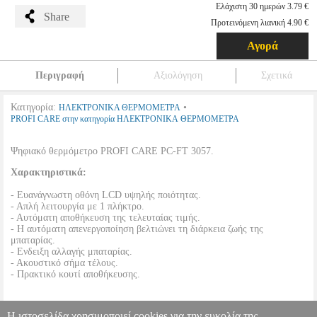
Ελάχιστη 30 ημερών 3.79 €
Share
Προτεινόμενη λιανική 4.90 €
Αγορά
Περιγραφή
Αξιολόγηση
Σχετικά
Κατηγορία:
•
ΗΛΕΚΤΡΟΝΙΚΑ ΘΕΡΜΟΜΕΤΡΑ
PROFI CARE στην κατηγορία ΗΛΕΚΤΡΟΝΙΚΑ ΘΕΡΜΟΜΕΤΡΑ
Ψηφιακό θερμόμετρο PROFI CARE PC-FT 3057.
Χαρακτηριστικά:
- Ευανάγνωστη οθόνη LCD υψηλής ποιότητας.
- Απλή λειτουργία με 1 πλήκτρο.
- Αυτόματη αποθήκευση της τελευταίας τιμής.
- Η αυτόματη απενεργοποίηση βελτιώνει τη διάρκεια ζωής της
μπαταρίας.
- Ενδειξη αλλαγής μπαταρίας.
- Ακουστικό σήμα τέλους.
- Πρακτικό κουτί αποθήκευσης.
•
Μπαταρία:
Button cell 1.5 V (included).
Η ιστοσελίδα χρησιμοποιεί cookies για την ευκολία της