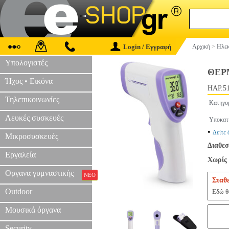
Login / Εγγραφή
Αρχική
>
Ηλεκ
Υπολογιστές
ΘΕΡ
Ήχος • Εικόνα
HAP.5
Τηλεπικοινωνίες
Κατηγο
Λευκές συσκευές
Υποκατ
•
Δείτε 
Μικροσυσκευές
Διαθεσ
Εργαλεία
Χωρίς 
Οργανα γυμναστικής
ΝΕΟ
Σταθ
Outdoor
Εδώ θα
Μουσικά όργανα
Security