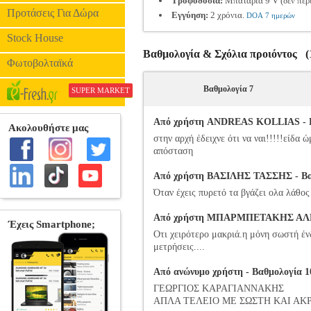
Τροφοδοσία:
Μπαταρία 9 V (δεν περ
Προτάσεις Για Δώρα
Εγγύηση:
2 χρόνια.
DOA 7 ημερών
Stock House
Βαθμολογία & Σχόλια προιόντος 
Φωτοβολταϊκά
Βαθμολογία 7
SUPER MARKET
Από χρήστη ANDREAS KOLLIAS - Βα
στην αρχή έδειχνε ότι να ναι!!!!!είδ
απόσταση
Από χρήστη ΒΑΣΙΛΗΣ ΤΑΣΣΗΣ - Βαθμ
Όταν έχεις πυρετό τα βγάζει ολα λάθος
Από χρήστη ΜΠΑΡΜΠΕΤΑΚΗΣ ΑΛΕΞΑ
Οτι χειρότερο μακριά.η μόνη σωστή ένδ
μετρήσεις....
Από ανώνυμο χρήστη - Βαθμολογία 10
ΓΕΩΡΓΙΟΣ ΚΑΡΑΓΙΑΝΝΑΚΗΣ
ΑΠΛΑ ΤΕΛΕΙΟ ΜΕ ΣΩΣΤΗ ΚΑΙ ΑΚ