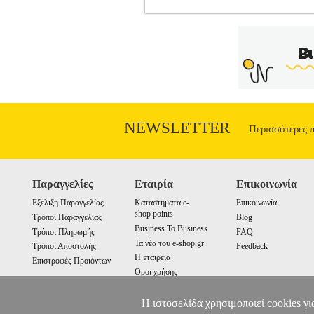
ΘΕΡΜΟΜΕΤΡΟ ESPERANZA ECT0
ΘΕΡΜΟΜΕΤΡΑ
Κατηγορία: ΗΛΕ
θερμόμετρο, από την εταιρία Esperanza,
1 δευτερόλεπτο για να εκτελέσει τη μέτ
και αυτόματο τερματισμό. Διαθέτει 3 δ
πορτοκαλί (37.7 - 38.1° C), κόκκινο (3
& επιφανειών. - Προειδοποίηση υ
Θερμομετρική κλίμακα: ° C / ° F.• Ακρίβε
Εγγύηση: 2 χρόν
NEWSLETTER
Περισσότερες 
Παραγγελίες
Εταιρία
Επικοινωνία
Εξέλιξη Παραγγελίας
Καταστήματα e-
Επικοινωνία
shop points
Τρόποι Παραγγελίας
Blog
Business To Business
Τρόποι Πληρωμής
FAQ
Τα νέα του e-shop.gr
Τρόποι Αποστολής
Feedback
Η εταιρεία
Επιστροφές Προιόντων
Οροι χρήσης
Cookies
Η ιστοσελίδα χρησιμοποιεί cookies γι