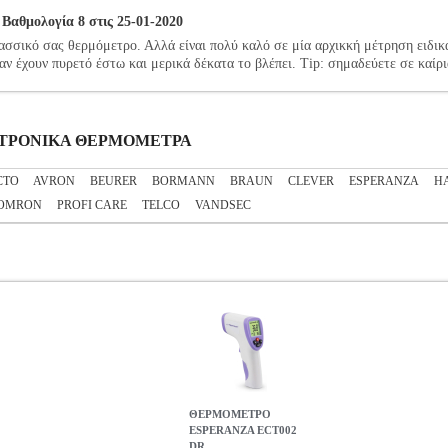
θμολογία 8 στις 25-01-2020
σσικό σας θερμόμετρο. Αλλά είναι πολύ καλό σε μία αρχικκή μέτρηση ειδικά 
ν έχουν πυρετό έστω και μερικά δέκατα το βλέπει. Tip: σημαδεύετε σε καίρι
ΛΕΚΤΡΟΝΙΚΑ ΘΕΡΜΟΜΕΤΡΑ
CTO
AVRON
BEURER
BORMANN
BRAUN
CLEVER
ESPERANZA
H
OMRON
PROFI CARE
TELCO
VANDSEC
ΘΕΡΜΟΜΕΤΡΟ
ESPERANZA ECT002
DR...