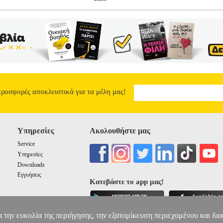
02 DR.LUCAS (NON-CONTACT)
HAP.510708
HAP.510708
ES
ΚΤΡΟΝΙΚΑ ΘΕΡΜΟΜΕΤΡΑ •ESPERANZA στην κατηγορία ΗΛΕΚΤ
 προσφέρει τη μέτρηση της θερμοκρασίας του σώματος και των διαφό
ρηση και να εμφανίσει το αποτέλεσμα στην οθόνη LCD. Το θερμόμετρ
ιαφορετικά χρώματα οπίσθιου φωτισμού (για τη μέτρηση της ανθρώπινη
8.1° C και πάνω). -Τεχνολογία υπέρυθρης μέτρησης. - 32 καταγραφές 
ψηλής θερμοκρασίας. - Αθόρυβη λειτουργία. • Χρώμα: Μώβ.• Εφαρμογ
ια μέτρησης: 32 - 42.5 ° C: +/- 0, 3 ° C (0, 5 ° F).• Οθόνη: LCD.• 
ια. DOA 7 ημερών
ΘΕΡΜΟΜΕΤΡΟ ESPERANZA ECT002 DR.LUC
προσφορές αποκλειστικά για τα μέλη μας!
10.00
7
14
14
Υπηρεσίες
Ακολουθήστε μας
Service
Υπηρεσίες
Downloads
Εγγυήσεις
Κατεβάστε το app μας!
α την ευκολία της περιήγησης, την εξατομίκευση περιεχομένου και δι