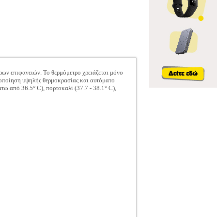
ρων επιφανειών. Το θερμόμετρο χρειάζεται μόνο
ιδοποίηση υψηλής θερμοκρασίας και αυτόματο
ω από 36.5° C), πορτοκαλί (37.7 - 38.1° C),