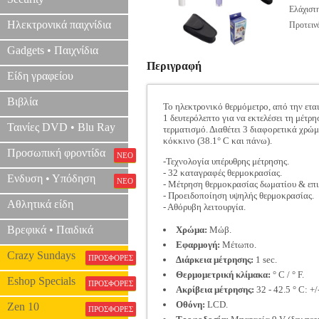
Ελάχιστ
Ηλεκτρονικά παιχνίδια
Προτεινό
Gadgets • Παιχνίδια
Περιγραφή
Είδη γραφείου
Βιβλία
Το ηλεκτρονικό θερμόμετρο, από την ετα
1 δευτερόλεπτο για να εκτελέσει τη μέτ
Ταινίες DVD • Blu Ray
τερματισμό. Διαθέτει 3 διαφορετικά χρώμ
κόκκινο (38.1° C και πάνω).
Προσωπική φροντίδα
ΝΕΟ
-Τεχνολογία υπέρυθρης μέτρησης.
- 32 καταγραφές θερμοκρασίας.
Ενδυση • Υπόδηση
ΝΕΟ
- Μέτρηση θερμοκρασίας δωματίου & επ
- Προειδοποίηση υψηλής θερμοκρασίας.
Αθλητικά είδη
- Αθόρυβη λειτουργία.
Βρεφικά • Παιδικά
Χρώμα:
Μώβ.
Εφαρμογή:
Μέτωπο.
Crazy Sundays
ΠΡΟΣΦΟΡΕΣ
Διάρκεια μέτρησης:
1 sec.
Θερμομετρική κλίμακα:
° C / ° F.
Eshop Specials
ΠΡΟΣΦΟΡΕΣ
Ακρίβεια μέτρησης:
32 - 42.5 ° C: +/-
Οθόνη:
LCD.
Zen 10
ΠΡΟΣΦΟΡΕΣ