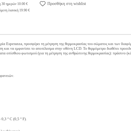
Προσθήκη στη wishlist
η 30 ημερών 10.00 €
μενη λιανική 19.90 €
ιρία Esperanza, προσφέρει τη μέτρηση της θερμοκρασίας του σώματος και των διαφό
ρηση και να εμφανίσει το αποτέλεσμα στην οθόνη LCD. Το θερμόμετρο διαθέτει προε
ατα οπίσθιου φωτισμού (για τη μέτρηση της ανθρώπινης θερμοκρασίας): πράσινο (κάτ
ιφανειών.
 0,3 ° C (0,5 ° F).