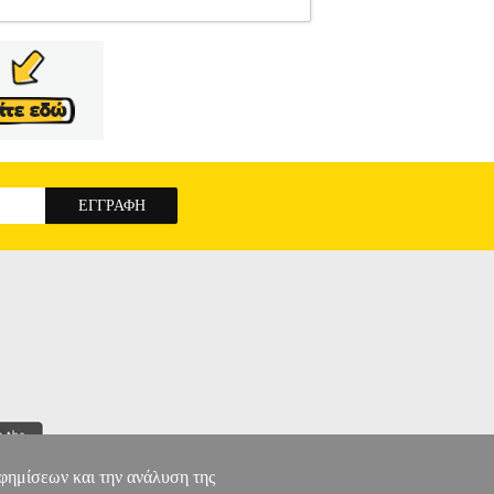
PERANZA
ESPERANZA
ΗΛΕΚΤΡΟΝΙΚΑ
ΡΟΝΙΚΑ ΘΕΡΜΟΜΕΤΡΑ Το ηλεκτρονικό
ρων επιφανειών. Το θερμόμετρο χρειάζεται μόνο
ο διαθέτει προειδοποίηση υψηλής θερμοκρασίας
ς θερμοκρασίας): πράσινο (κάτω από 36.5° C),
θερμοκρασίας. - Μέτρηση θερμοκρασίας δωματίου
ή: Μέτωπο.• Διάρκεια μέτρησης: 1 sec.•
Τροφοδοσία: Μπαταρία 9 V (δεν περιλαμβάνεται).•
AS (NON-CONTACT)
αφημίσεων και την ανάλυση της