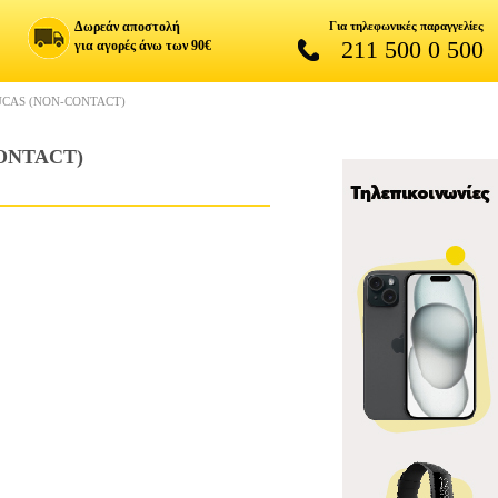
Δωρεάν αποστολή
Για τηλεφωνικές παραγγελίες
211 500 0 500
για αγορές άνω των 90€
UCAS (NON-CONTACT)
ONTACT)