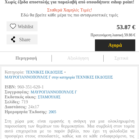
Χωρίς έξοδα αποστολής για παραλαβή από οποιοδήποτε eshop point!
Σταθερά Χαμηλές Τιμές!
Εδώ θα βρείτε κάθε μέρα τις πιο ανταγωνιστικές τιμές
53.87 €
Wishlist
Προτεινόμενη λιανική 59.86 €
Share
Αγορά
Περιγραφή
Αξιολόγηση
Σχετικά
Κατηγορία:
•
ΤΕΧΝΙΚΕΣ ΕΚΔΟΣΕΙΣ
ΜΑΥΡΟΓΙΑΝΝΟΠΟΥΛΟΣ Γ στην κατηγορία ΤΕΧΝΙΚΕΣ ΕΚΔΟΣΕΙΣ
ISBN:
960-351-620-1
Συγγραφέας:
ΜΑΥΡΟΓΙΑΝΝΟΠΟΥΛΟΣ Γ
Εκδοτικός οίκος:
ΣΤΑΜΟΥΛΗΣ
Σελίδες:
719
Διαστάσεις:
24x17
Ημερομηνία Έκδοσης:
2005
Στη χώρα μας είναι εμφανής η ανάγκη για μια ολοκληρωμένη
παρουσίαση των θεμάτων του θερμοκηπίου. Μια συμβολή στον τομέα
αυτό επιχειρείται με το παρόν βιβλίο, που έχει τη φιλοδοξία να
προσφέρει στους σπουδαστές, καθώς και σε κάθε ενδιαφερόμενο, τις