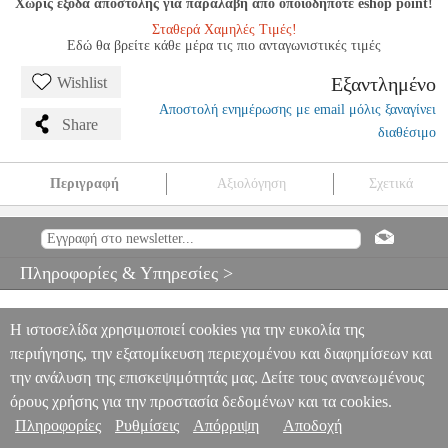
Χωρίς έξοδα αποστολής για παραλαβή από οποιοδήποτε eshop point!
Σταθερά Χαμηλές Τιμές!
Εδώ θα βρείτε κάθε μέρα τις πιο ανταγωνιστικές τιμές
Εξαντλημένο
Wishlist
Αποστολή ενημέρωσης με email μόλις ξαναγίνει
Share
διαθέσιμο
Περιγραφή
Αξιολόγηση
Σχετικά
ΘΕΟΔΩΡΑΚΗΣ - ΘΡΗΣΚΕΙΑ ΜΟΥ ΕΙΝΑΙ Η EΛΛΑΔΑ
MSC.601483
MSC.601483
ΜΟΥΣΙΚΑ ΒΙΒΛΙΑ ΘΕΩΡΗΤΙΚΑ
ΘΕΟΔΩΡΑΚΗΣ - ΘΡΗΣΚΕΙΑ ΜΟΥ ΕΙΝΑΙ Η EΛΛΑΔΑ
Πληροφορίες & Υπηρεσίες >
0
Η ιστοσελίδα χρησιμοποιεί cookies για την ευκολία της
περιήγησης, την εξατομίκευση περιεχομένου και διαφημίσεων και
την ανάλυση της επισκεψιμότητάς μας. Δείτε τους ανανεωμένους
όρους χρήσης για την προστασία δεδομένων και τα cookies.
Πληροφορίες
Ρυθμίσεις
Απόρριψη
Αποδοχή