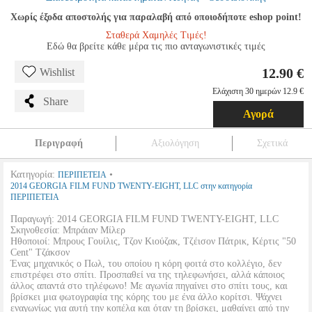
Χωρίς έξοδα αποστολής για παραλαβή από οποιοδήποτε eshop point!
Σταθερά Χαμηλές Τιμές!
Εδώ θα βρείτε κάθε μέρα τις πιο ανταγωνιστικές τιμές
12.90 €
Wishlist
Ελάχιστη 30 ημερών 12.9 €
Share
Αγορά
Περιγραφή
Αξιολόγηση
Σχετικά
Κατηγορία:
•
ΠΕΡΙΠΕΤΕΙΑ
2014 GEORGIA FILM FUND TWENTY-EIGHT, LLC στην κατηγορία
ΠΕΡΙΠΕΤΕΙΑ
Παραγωγή: 2014 GEORGIA FILM FUND TWENTY-EIGHT, LLC
Σκηνοθεσία: Μπράιαν Μίλερ
Ηθοποιοί: Μπρους Γουίλις, Τζον Κιούζακ, Τζέισον Πάτρικ, Κέρτις "50
Cent" Τζάκσον
Ένας μηχανικός ο Πωλ, του οποίου η κόρη φοιτά στο κολλέγιο, δεν
επιστρέφει στο σπίτι. Προσπαθεί να της τηλεφωνήσει, αλλά κάποιος
άλλος απαντά στο τηλέφωνο! Με αγωνία πηγαίνει στο σπίτι τους, και
βρίσκει μια φωτογραφία της κόρης του με ένα άλλο κορίτσι. Ψάχνει
εναγωνίως για αυτή την κοπέλα και όταν τη βρίσκει, μαθαίνει από την