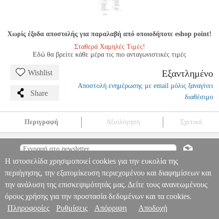
Χωρίς έξοδα αποστολής για παραλαβή από οποιοδήποτε eshop point!
Σταθερά Χαμηλές Τιμές!
Εδώ θα βρείτε κάθε μέρα τις πιο ανταγωνιστικές τιμές
Εξαντλημένο
Wishlist
Αποστολή ενημέρωσης με email μόλις ξαναγίνει
Share
διαθέσιμο
Περιγραφή
Αξιολόγηση
Σχετικά
THE LITTLE BLACK SONGBOOK - 80S HITS
MSC.607692
MSC.607692
HAL LEONARD
HAL LEONARD
ΜΟΥΣΙΚΑ
ΒΙΒΛΙΑ ΞΕΝΗ ΜΟΥΣΙΚΗ
THE LITTLE BLACK SONGBOOK -
Η ιστοσελίδα χρησιμοποιεί cookies για την ευκολία της
Πληροφορίες & Υπηρεσίες >
80S HITS
περιήγησης, την εξατομίκευση περιεχομένου και διαφημίσεων και
0
την ανάλυση της επισκεψιμότητάς μας. Δείτε τους ανανεωμένους
όρους χρήσης για την προστασία δεδομένων και τα cookies.
Πληροφορίες
Ρυθμίσεις
Απόρριψη
Αποδοχή