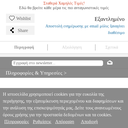
Σταθερά Χαμηλές Τιμές!
Εδώ θα βρείτε κάθε μέρα τις πιο ανταγωνιστικές τιμές
Εξαντλημένο
Wishlist
Αποστολή ενημέρωσης με email μόλις ξαναγίνει
Share
διαθέσιμο
Περιγραφή
Αξιολόγηση
Σχετικά
THE CORRS-THE BEST OF...
MSC.602594
MSC.602594
MUSIC
SALES
MUSIC SALES
ΜΟΥΣΙΚΑ ΒΙΒΛΙΑ ΞΕΝΗ ΜΟΥΣΙΚΗ
THE CORRS-THE BEST OF...
Πληροφορίες & Υπηρεσίες >
0
Η ιστοσελίδα χρησιμοποιεί cookies για την ευκολία της
περιήγησης, την εξατομίκευση περιεχομένου και διαφημίσεων και
την ανάλυση της επισκεψιμότητάς μας. Δείτε τους ανανεωμένους
όρους χρήσης για την προστασία δεδομένων και τα cookies.
Πληροφορίες
Ρυθμίσεις
Απόρριψη
Αποδοχή