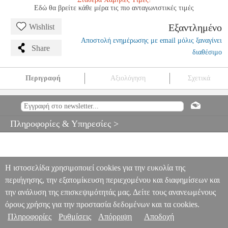
Εδώ θα βρείτε κάθε μέρα τις πιο ανταγωνιστικές τιμές
Εξαντλημένο
Wishlist
Αποστολή ενημέρωσης με email μόλις ξαναγίνει
Share
διαθέσιμο
Περιγραφή
Αξιολόγηση
Σχετικά
TFA 30.1012 DIGITAL INDOOR- OUTDOOR-THERMOMETER
PER.223007
PER.223007
TFA
TFA
ΜΕΤΕΩΡΟΛΟΓΙΚΟΙ
ΣΤΑΘΜΟΙ
TFA 30.1012 DIGITAL INDOOR- OUTDOOR-
Πληροφορίες & Υπηρεσίες >
THERMOMETER
0
Η ιστοσελίδα χρησιμοποιεί cookies για την ευκολία της
περιήγησης, την εξατομίκευση περιεχομένου και διαφημίσεων και
την ανάλυση της επισκεψιμότητάς μας. Δείτε τους ανανεωμένους
όρους χρήσης για την προστασία δεδομένων και τα cookies.
Πληροφορίες
Ρυθμίσεις
Απόρριψη
Αποδοχή