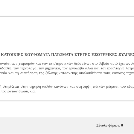
Σ ΚΑΤΟΙΚΙΕΣ-ΚΟΥΦΩΜΑΤΑ-ΠΑΤΩΜΑΤΑ-ΣΤΕΓΕΣ-ΕΞΩΤΕΡΙΚΕΣ ΞΥΛΙΝΕ
γιών, των χειρισμών και των επιστημονικών δεδομένων στο βιβλίο αυτό έχει ως σ
ουδαστή, τον τεχνολόγο, τον μηχανικό, τον εργολάβο αλλά και τον ερασιτέχνη λά
ασία και τη συντήρηση της ξύλινης κατασκευής ακολουθώντας τους κανόνες τεχνο
 στηρίζεται στην τήρηση απλών κανόνων και στη λήψη ειδικών μέτρων, που εξαρτώ
προϊόντων ξύλου, κ.α.
Σύνολο ψήφων: 0