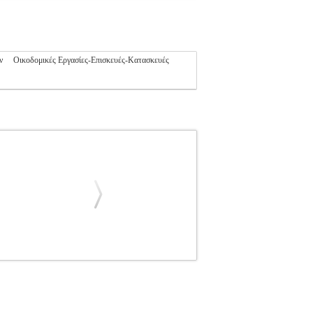
ν
Οικοδομικές Εργασίες-Επισκευές-Κατασκευές
ΝΝΗΣ
ΚΑΚΑΡΑΣ ΙΩΑΝΝΗΣ
ΤΕΧΝΙΚΕΣ
Σ ISBN: 978-960-508-046-4 Συγγραφέας:
: Οκτώβριος 2013 ΞΥΛΙΝΕΣ ΚΑΤΟΙΚΙΕΣ-
ν τεχνολογιών, των χειρισμών και των