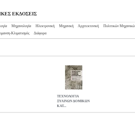
ΧΝΙΚΕΣ ΕΚΔΟΣΕΙΣ
ογία
Μηχανολογία
Ηλεκτρονική
Μηχανική
Αρχιτεκτονική
Πολιτικών Μηχανικώ
ρμανση-Κλιματισμός
Διάφορα
ΤΕΧΝΟΛΟΓΙΑ
ΞΥΛΙΝΩΝ ΔΟΜΙΚΩΝ
ΚΑΤ...
ΚΩΝ ΚΑΤΑΣΚΕΥΩΝ
BKS.0417609
BKS.0417609
ΚΑΚΑΡΑΣ ΙΩΑ
ΔΟΣΕΙΣ •ΚΑΚΑΡΑΣ ΙΩΑΝΝΗΣ στην κατηγορία ΤΕΧΝΙΚΕΣ ΕΚΔΟΣΕΙ
κος: ΙΩΝ Σελίδες: 744 Διαστάσεις: 17Χ24 Ημερομηνία Έκδοσης
ΕΡΙΚΕΣ ΞΥΛΙΝΕΣ ΚΑΤΑΣΚΕΥΕΣ Η απλοποιημένη παρουσίαση τω