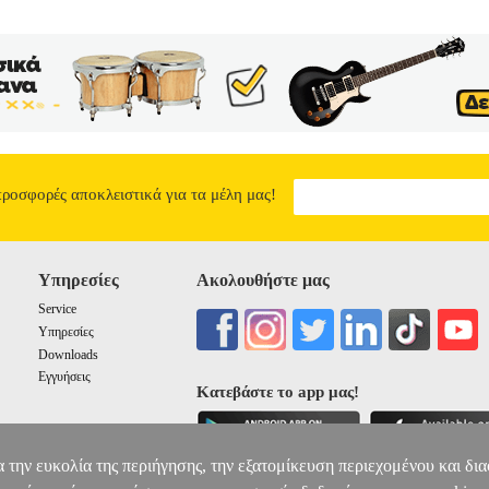
υτό έχει ως σκοπό την εύκολη κατανόηση της τεχνολογίας και της επι
άβο αλλά και τον ερασιτέχνη λάτρη των ξύλινων κατασκευών να προβε
ς κατασκευής ακολουθώντας τους κανόνες τεχνολογίας, οι οποίοι θα 
χία στην κατασκευή στηρίζεται στην τήρηση απλών κανόνων και στη λ
τήσεις προληπτικής συντήρησης των προϊόντων ξύλου, κ.α.
ΤΕΧΝΟΛΟΓ
62.11
προσφορές αποκλειστικά για τα μέλη μας!
Υπηρεσίες
Ακολουθήστε μας
Service
Υπηρεσίες
Downloads
Εγγυήσεις
Κατεβάστε το app μας!
α την ευκολία της περιήγησης, την εξατομίκευση περιεχομένου και δι