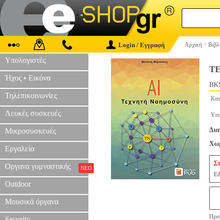
Login / Εγγραφή
Αρχική
>
Βιβλ
Υπολογιστές
Τ
Ήχος • Εικόνα
BKS
Τηλεπικοινωνίες
Κατ
Λευκές συσκευές
Υπο
Δια
Μικροσυσκευές
Χωρ
Εργαλεία
Σ
Οργανα γυμναστικής
ΝΕΟ
Εδ
Outdoor
Μουσικά όργανα
Προτ
Security