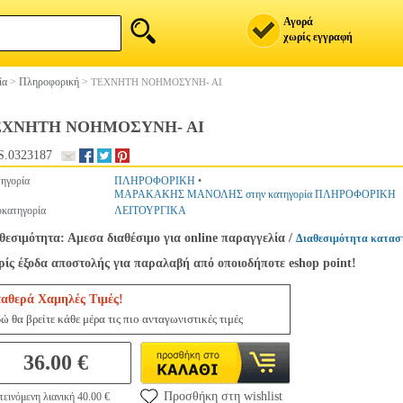
Αγορά
χωρίς εγγραφή
ία
>
Πληροφορική
>
ΤΕΧΝΗΤΗ ΝΟΗΜΟΣΥΝΗ- ΑΙ
ΕΧΝΗΤΗ ΝΟΗΜΟΣΥΝΗ- ΑΙ
.0323187
ηγορία
ΠΛΗΡΟΦΟΡΙΚΗ
•
ΜΑΡΑΚΑΚΗΣ ΜΑΝΟΛΗΣ στην κατηγορία ΠΛΗΡΟΦΟΡΙΚΗ
κατηγορία
ΛΕΙΤΟΥΡΓΙΚΑ
θεσιμότητα: Αμεσα διαθέσιμο για online παραγγελία
/
Διαθεσιμότητα κατασ
ίς έξοδα αποστολής για παραλαβή από οποιοδήποτε eshop point!
ταθερά Χαμηλές Τιμές!
ώ θα βρείτε κάθε μέρα τις πιο ανταγωνιστικές τιμές
36.00 €
Προσθήκη στη wishlist
εινόμενη λιανική 40.00 €