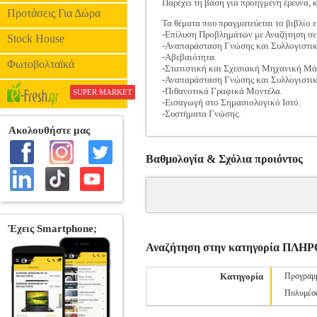
Παρέχει τη βάση για προηγμένη έρευνα,
Προτάσεις Για Δώρα
Τα θέματα που πραγματεύεται το βιβλίο εί
-Επίλυση Προβλημάτων με Αναζήτηση σ
Stock House
-Αναπαράσταση Γνώσης και Συλλογιστικ
-Αβεβαιότητα.
Φωτοβολταϊκά
-Στατιστική και Σχεσιακή Μηχανική Μά
-Αναπαράσταση Γνώσης και Συλλογιστικ
-Πιθανοτικά Γραφικά Μοντέλα.
SUPER MARKET
-Εισαγωγή στο Σημασιολογικό Ιστό.
-Συστήματα Γνώσης.
Βαθμολογία & Σχόλια προιόντος
Αναζήτηση στην κατηγορία ΠΛ
Κατηγορία
Προγραμ
Πολυμέσ