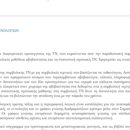
ΧΝΟΛΟΓΙΩΝ
ει διαφορετικές προσεγγίσεις της ΤΝ, που κυμαίνονται από την παραδοσιακή σ
βολικές μεθόδους αβεβαιότητας και τη στατιστική σχεσιακή ΤΝ. Χρησιμεύει ως ενια
της συμβολικής ΤΝ με μη συμβολικές τεχνικές που βασίζονται σε πιθανότητες. Αυτ
 του πραγματικού κόσμου που περιλαμβάνουν αβεβαιότητα, ελλιπείς πληροφορί
ν δυνατοτήτων και των δύο προσεγγίσεων για πιο ισχυρά και ευέλικτα συστήματ
αι εξαιρετικά στον χειρισμό της αβεβαιότητας στα δεδομένα, ενώ η συμβολική τεχ
 στατιστικής σχεσιακής μάθησης στη συμβολική ΤΝ δίνει τη δυνατότητα στα σ
ές και να βελτιώνουν την απόδοση τους με την πάροδο του χρόνου.
λογική πρώτης τάξης και η περιγραφική λογική είναι κατάλληλες για την αναπαρ
κή, οι οντολογίες και οι γράφοι γνώσης διαδραματίζουν κρίσιμο ρόλο στον Σημασι
 Οι γράφοι γνώσης επιτρέπουν δομημένη αναπαράσταση γνώσης για σύνδεση
στήσουν σύνθετες σχέσεις και επιτρέπουν αποτελεσματική συλλογιστική.
ικό σύγγραμμα για προπτυχιακούς και μεταπτυχιακούς φοιτητές, και ως βιβλίο αν