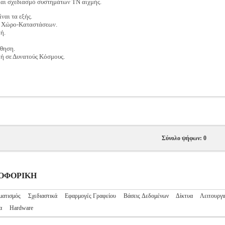
 και σχεδιασμό συστημάτων ΤΝ αιχμής.
ναι τα εξής.
ε Χώρο-Καταστάσεων.
ή.
θηση.
ή σε Δυνατούς Κόσμους.
Σύνολο ψήφων: 0
ΗΡΟΦΟΡΙΚΗ
ματισμός
Σχεδιαστικά
Εφαρμογές Γραφείου
Βάσεις Δεδομένων
Δίκτυα
Λειτουργι
α
Hardware