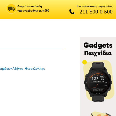
Δωρεάν αποστολή
Για τηλεφωνικές παραγγελίες
211 500 0 500
για αγορές άνω των 90€
τημάτων Αθήνας - Θεσσαλονίκης