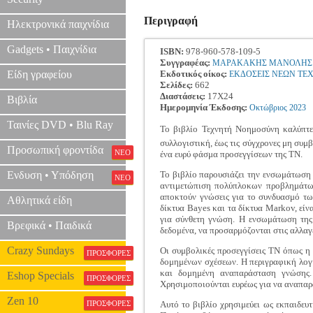
Περιγραφή
Ηλεκτρονικά παιχνίδια
Gadgets • Παιχνίδια
ISBN:
978-960-578-109-5
Συγγραφέας:
ΜΑΡΑΚΑΚΗΣ ΜΑΝΟΛΗΣ
Είδη γραφείου
Εκδοτικός οίκος:
ΕΚΔΟΣΕΙΣ ΝΕΩΝ ΤΕ
Σελίδες:
662
Διαστάσεις:
17Χ24
Βιβλία
Ημερομηνία Έκδοσης:
Οκτώβριος
2023
Ταινίες DVD • Blu Ray
Το βιβλίο Τεχνητή Νοημοσύνη καλύπτ
συλλογιστική, έως τις σύγχρονες μη συμ
Προσωπική φροντίδα
ΝΕΟ
ένα ευρύ φάσμα προσεγγίσεων της ΤΝ.
Ενδυση • Υπόδηση
Το βιβλίο παρουσιάζει την ενσωμάτωση 
ΝΕΟ
αντιμετώπιση πολύπλοκων προβλημάτων
αποκτούν γνώσεις για το συνδυασμό τω
Αθλητικά είδη
δίκτυα Bayes και τα δίκτυα Markov, είν
για σύνθετη γνώση. Η ενσωμάτωση της
Βρεφικά • Παιδικά
δεδομένα, να προσαρμόζονται στις αλλαγ
Crazy Sundays
Οι συμβολικές προσεγγίσεις ΤΝ όπως η 
ΠΡΟΣΦΟΡΕΣ
δομημένων σχέσεων. Η περιγραφική λογι
και δομημένη αναπαράσταση γνώσης.
Eshop Specials
ΠΡΟΣΦΟΡΕΣ
Χρησιμοποιούνται ευρέως για να αναπαρα
Zen 10
ΠΡΟΣΦΟΡΕΣ
Αυτό το βιβλίο χρησιμεύει ως εκπαιδευτ