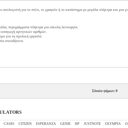
υ υπολογιστή για το σπίτι, το γραφείο ή το κατάστημα με μεγάλα πλήκτρα και μια γ
άλα, περιγράμματα πλήκτρα για εύκολη λειτουργία.
ν εισαγωγή αρνητικών αριθμών.
σιμο για τη σχολική εργασία.
σία οπουδήποτε.
Σύνολο ψήφων: 0
LCULATORS
CASIO
CITIZEN
ESPERANZA
GENIE
HP
JUSTNOTE
OLYMPIA
O