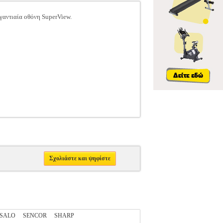
ιγαντιαία οθόνη SuperView.
Σχολιάστε και ψηφίστε
SALO
SENCOR
SHARP