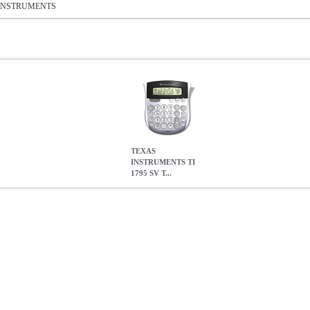
INSTRUMENTS
TEXAS
INSTRUMENTS TI
1795 SV T...
 TI 1795 SV
PER.925828
PER.925828
TEXAS INSTRUMENTS
STRUMENTS στην κατηγορία CALCULATORS Ο κλασικός υπολογιστ
μεγάλα πλήκτρα και μια γιγαντιαία οθόνη SuperView. Χαρακτηριστικά:
υργία. - Το πλήκτρο Change (+/-) απλοποιεί την εισαγωγή αρνητικών α
κή ενέργεια και μπαταρία για εργασία οπουδήποτε. - Γωνιακή οθόνη 
 χρόνος. DOA 7 ημερών
TEXAS INSTRUMENTS TI 1795 SV TI 1
0