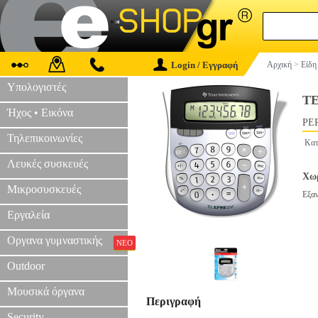
Login / Εγγραφή
Αρχική
>
Είδη
Υπολογιστές
TE
Ήχος • Εικόνα
PER
Τηλεπικοινωνίες
Κατ
Λευκές συσκευές
Χωρ
Μικροσυσκευές
Εξα
Εργαλεία
Οργανα γυμναστικής
ΝΕΟ
Outdoor
Μουσικά όργανα
Περιγραφή
Security