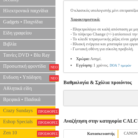
Ηλεκτρονικά παιχνίδια
Ο κλασικός υπολογιστής μίνι επιτραπέζιο
Χαρακτηριστικά:
Gadgets • Παιχνίδια
- Πληκτρολόγιο σε καλή απόσταση με μεγ
Είδη γραφείου
- Το πλήκτρο Change (+/-) απλοποιεί τη
- Το κλειδί τετραγωνικής ρίζας είναι χρή
Βιβλία
- Ηλιακή ενέργεια και μπαταρία για εργα
- Γωνιακή οθόνη για εύκολη προβολή.
Ταινίες DVD • Blu Ray
Χρώμα:
Ασημί.
Εγγύηση:
1 χρόνος.
Προσωπική φροντίδα
DOA 7 ημερών
ΝΕΟ
Ενδυση • Υπόδηση
ΝΕΟ
Βαθμολογία & Σχόλια προιόντος
Αθλητικά είδη
Βρεφικά • Παιδικά
Crazy Sundays
ΠΡΟΣΦΟΡΕΣ
Αναζήτηση στην κατηγορία CA
Eshop Specials
ΠΡΟΣΦΟΡΕΣ
Zen 10
Κατασκευαστής
CANON
ΠΡΟΣΦΟΡΕΣ