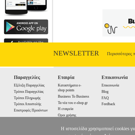
NEWSLETTER
Περισσότερες 
Παραγγελίες
Εταιρία
Επικοινωνία
Εξέλιξη Παραγγελίας
Καταστήματα e-
Επικοινωνία
shop points
Τρόποι Παραγγελίας
Blog
Business To Business
Τρόποι Πληρωμής
FAQ
Τα νέα του e-shop.gr
Τρόποι Αποστολής
Feedback
Η εταιρεία
Επιστροφές Προιόντων
Οροι χρήσης
Cookies
Η ιστοσελίδα χρησιμοποιεί cookies γι