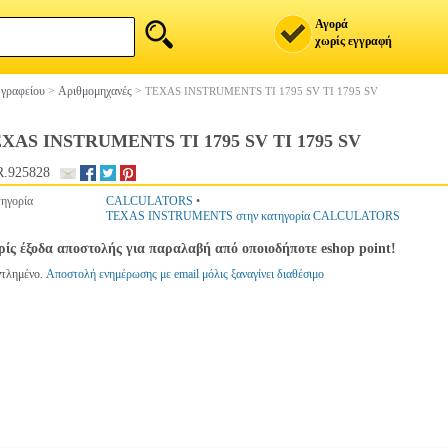
Αγορά
χωρίς εγγραφή
 γραφείου
>
Αριθμομηχανές
>
TEXAS INSTRUMENTS TI 1795 SV TI 1795 SV
XAS INSTRUMENTS TI 1795 SV TI 1795 SV
.925828
ηγορία
CALCULATORS
•
TEXAS INSTRUMENTS στην κατηγορία CALCULATORS
ίς έξοδα αποστολής για παραλαβή από οποιοδήποτε eshop point!
ντλημένο.
Αποστολή ενημέρωσης με email μόλις ξαναγίνει διαθέσιμο