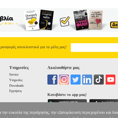
προσφορές αποκλειστικά για τα μέλη μας!
Υπηρεσίες
Ακολουθήστε μας
Service
Υπηρεσίες
Downloads
Εγγυήσεις
Κατεβάστε το app μας!
α την ευκολία της περιήγησης, την εξατομίκευση περιεχομένου και δι