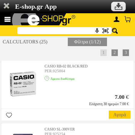
E-shop.gr App
CALCULATORS (25)
Φίλτρα (1/12)
1
2
3
CASIO RB-02 BLACK/RED
PER.925864
Αμεσα διαθέσιμο
7.00
€
Ελάχιστη 30 ημερών 7.00 €
Αγορά
CASIO SL-300VER
PER.925254