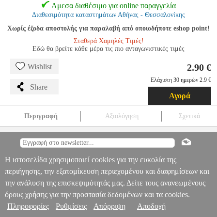
Αμεσα διαθέσιμο για online παραγγελία
Διαθεσιμότητα καταστημάτων Αθήνας - Θεσσαλονίκης
Χωρίς έξοδα αποστολής για παραλαβή από οποιοδήποτε eshop point!
Σταθερά Χαμηλές Τιμές!
Εδώ θα βρείτε κάθε μέρα τις πιο ανταγωνιστικές τιμές
2.90 €
Wishlist
Ελάχιστη 30 ημερών 2.9 €
Share
Αγορά
Περιγραφή
Αξιολόγηση
Σχετικά
ΤΕΤΡΑΔΙΟ ΣΠΙΡΑΛ 4 ΘΕΜΑΤΩΝ Α4 ΠΛΑΣΤΙΚΟ ΕΞΩΦΥΛΛΟ
A4 JUSTNOTE 104146 ΠΡΑΣΙΝΟ
ANA.TSG0124
ANA.TSG0124
JUSTNOTE
JUSTNOTE
ΤΕΤΡΑΔΙΑ
ΤΕΤΡΑΔΙΟ ΣΠΙΡΑΛ 4
Πληροφορίες & Υπηρεσίες >
Η ιστοσελίδα χρησιμοποιεί cookies για την ευκολία της
ΘΕΜΑΤΩΝ Α4 ΠΛΑΣΤΙΚΟ ΕΞΩΦΥΛΛΟ A4 JUSTNOTE 104146
ΠΡΑΣΙΝΟ
περιήγησης, την εξατομίκευση περιεχομένου και διαφημίσεων και
2.90
την ανάλυση της επισκεψιμότητάς μας. Δείτε τους ανανεωμένους
όρους χρήσης για την προστασία δεδομένων και τα cookies.
Πληροφορίες
Ρυθμίσεις
Απόρριψη
Αποδοχή