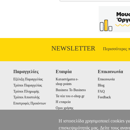
TESTER ΔΟΚΙΜΑΣΤΙΚΟ ΤΑΣΗΣ 
ΜΕΤΡΗΣΗΣ
Κατηγορία: ΟΡΓΑΝΑ ΜΕΤ
την τιμή μέτρησης άμεσα αναγνώσιμη στη
V. - IP 54 προστασία απο σταγόνες. • Κ
Decker, Stanley, Dewalt καλύπτονται απ
επιβάρυνση. Το προϊόν πρέπει να συ
Εξαιρούνται όλα τα αναλώσιμα όπως ορ
πληροφορίες απευθυνθείτε στην Stan
NEWSLETTER
Περισσότερες 
Παραγγελίες
Εταιρία
Επικοινωνία
Εξέλιξη Παραγγελίας
Καταστήματα e-
Επικοινωνία
shop points
Τρόποι Παραγγελίας
Blog
Business To Business
Τρόποι Πληρωμής
FAQ
Τα νέα του e-shop.gr
Τρόποι Αποστολής
Feedback
Η εταιρεία
Επιστροφές Προιόντων
Οροι χρήσης
Cookies
Η ιστοσελίδα χρησιμοποιεί cookies γι
επισκεψιμότητάς μας. Δείτε τους αναν