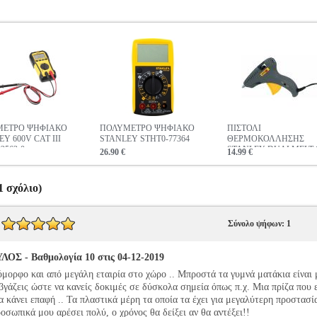
ΜΕΤΡΟ ΨΗΦΙΑΚΟ
ΠΟΛΥΜΕΤΡΟ ΨΗΦΙΑΚΟ
ΠΙΣΤΟΛΙ
Y 600V CAT III
STANLEY STHT0-77364
ΘΕΡΜΟΚΟΛΛΗΣΗΣ
2563-0
STANLEY DUALMELT 
26.90 €
14.99 €
GR25
 σχόλιο)
Σύνολο ψήφων: 1
 - Βαθμολογία 10 στις 04-12-2019
,όμορφο και από μεγάλη εταιρία στο χώρο .. Μπροστά τα γυμνά ματάκια είναι
βγάζεις ώστε να κανείς δοκιμές σε δύσκολα σημεία όπως π.χ. Μια πρίζα που 
να κάνει επαφή .. Τα πλαστικά μέρη τα οποία τα έχει για μεγαλύτερη προστασί
οσωπικά μου αρέσει πολύ, ο χρόνος θα δείξει αν θα αντέξει!!