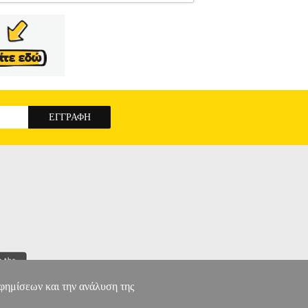
060957
STANLEY
STANLEY
ΟΡΓΑΝΑ
ό τάσης Stanley Fatmax με Οθόνη LED με
 διαρροής γης. - CAT III 400 V. - AC / DC 400
γγύηση: 1 χρόνος. Όλα τα προϊόντα της Black &
σω της ACS courier τηλ.2108190000 χωρίς καμία
ωνα με τις προδιαγραφές του κατασκευαστή.
λακτικά, υλικά χρήσης κτλ. Για περισσότερες
τας την προβλεπόμενη διαδικασία.
TESTER
566-0
αφημίσεων και την ανάλυση της