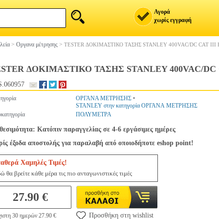
Αγορά
χωρίς εγγραφή
λεία
>
Oργανα μέτρησης
>
TESTER ΔΟΚΙΜΑΣΤΙΚΟ ΤΑΣΗΣ STANLEY 400VAC/DC CAT III 
STER ΔΟΚΙΜΑΣΤΙΚΟ ΤΑΣΗΣ STANLEY 400VAC/DC C
.060957
ηγορία
ΟΡΓΑΝΑ ΜΕΤΡΗΣΗΣ
•
STANLEY στην κατηγορία ΟΡΓΑΝΑ ΜΕΤΡΗΣΗΣ
κατηγορία
ΠΟΛΥΜΕΤΡΑ
θεσιμότητα: Κατόπιν παραγγελίας σε 4-6 εργάσιμες ημέρες
ίς έξοδα αποστολής για παραλαβή από οποιοδήποτε eshop point!
ταθερά Χαμηλές Τιμές!
ώ θα βρείτε κάθε μέρα τις πιο ανταγωνιστικές τιμές
27.90 €
Προσθήκη στη wishlist
ιστη 30 ημερών 27.90 €