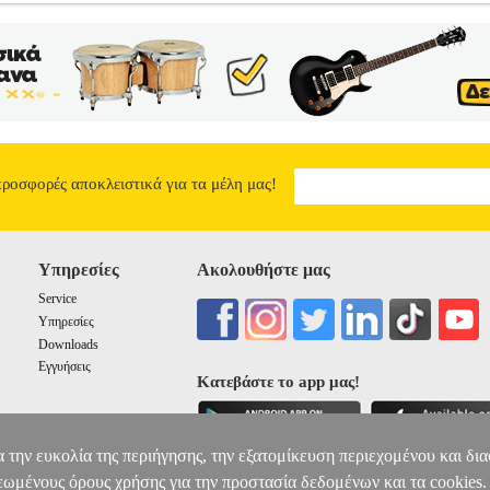
STANLEY 400VAC/DC CAT III FMHT82566-0
TLS.060957
TLS.
ΡΗΣΗΣ •STANLEY στην κατηγορία ΟΡΓΑΝΑ ΜΕΤΡΗΣΗΣ Δοκιμαστικ
ν οθόνη. Χαρακτηριστικά: - Αναγνωριστικό πολικότητας. - Προστασία
ατηγορία κυκλώματος μέτρησης: CAT III.• Τύπος δοκιμής: 2-πόλων.• Ε
ό διετή εγγύηση καλής λειτουργίας On-Site στον χώρο του πελάτη μέ
νοδεύεται από την απόδειξη αγοράς και να έχει χρησιμοποιηθεί σύμφ
ίζονται από την Stanley Black & Decker: μπαταρίες, φορτιστές, ανταλ
ley-Black&Decker Hellas στο Greece.Service@sbdinc.com, ακολουθών
ΔΟΚΙΜΑΣΤΙΚΟ ΤΑΣΗΣ STANLEY 400VAC/DC CAT III FMHT82
προσφορές αποκλειστικά για τα μέλη μας!
27.90
10
1
1
Υπηρεσίες
Ακολουθήστε μας
Service
Υπηρεσίες
Downloads
Εγγυήσεις
Κατεβάστε το app μας!
α την ευκολία της περιήγησης, την εξατομίκευση περιεχομένου και δι
εωμένους όρους χρήσης για την προστασία δεδομένων και τα cookies.