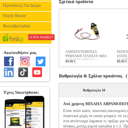
Σχετικά προϊόντα
Προτάσεις Για Δώρα
Stock House
Φωτοβολταϊκά
SUPER MARKET
ΑΜΠΕΡΟΤΣΙΜΠΙΔΑ
ΠΟΛΥ
ΨΗΦΙΑΚΗ STANLEY 600A
STANLE
CAT III FMHT82564-0
FMHT8
89.90 €
89.90 €
Βαθμολογία & Σχόλια προιόντος (1
Βαθμολογία 10
Από χρήστη ΜΙΧΑΗΛ ΑΒΡΑΜΟΠΟΥΛΟΣ
Είναι πολύ καλό, ποιοτικό,οικονομικό
πλαστικά μέρη τα οποία μπορείς να τα 
στα αντίστοιχα λαμακια τς πρίζας για 
πίνακες,μοτέρ,γυμνά καλώδια κ.τ.λ. Πρ