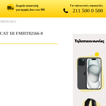
Δωρεάν αποστολή
Για τηλεφωνικές παραγγελίες
211 500 0 500
για αγορές άνω των 90€
FMHT82566-0
AT III FMHT82566-0