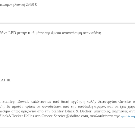
εινόμενη λιανική 29.90 €
θόνη LED με την τιμή μέτρησης άμεσα αναγνώσιμη στην οθόνη.
AT III.
 Stanley, Dewalt καλύπτονται από διετή εγγύηση καλής λειτουργίας On-Site
η. Το προϊόν πρέπει να συνοδεύεται από την απόδειξη αγοράς και να έχει χρη
σιμα όπως ορίζονται από την Stanley Black & Decker: μπαταρίες, φορτιστές, αντ
-Black&Decker Hellas στο Greece.Service@sbdinc.com, ακολουθώντας την
προβλεπόμ