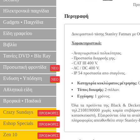
Προτ
Ηλεκτρονικά παιχνίδια
Περιγραφή
Gadgets • Παιχνίδια
Είδη γραφείου
Δοκιμαστικό τάσης Stanley Fatmax με Ο
Χαρακτηριστικά:
Βιβλία
- Αναγνωριστικό πολικότητας.
Ταινίες DVD • Blu Ray
- Προστασία διαρροής γης.
- CAT III 400 V.
Προσωπική φροντίδα
- AC / DC 400 V.
ΝΕΟ
- IP 54 προστασία απο σταγόνες.
Ενδυση • Υπόδηση
ΝΕΟ
Κατηγορία κυκλώματος μέτρησης:
C
Αθλητικά είδη
Τύπος δοκιμής:
2-πόλων.
Εγγύηση:
1 χρόνος.
Βρεφικά • Παιδικά
Όλα τα προϊόντα της Black & Decker,
τηλ.2108190000 χωρίς καμία επιβάρυνσ
Crazy Sundays
ΠΡΟΣΦΟΡΕΣ
κατασκευαστή. Εξαιρούνται όλα τα αναλώ
πληροφορίες απευθυνθείτε στην Stanley
Eshop Specials
ΠΡΟΣΦΟΡΕΣ
Zen 10
ΠΡΟΣΦΟΡΕΣ