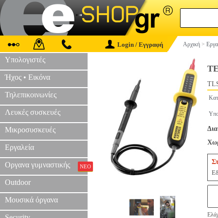
Login / Εγγραφή
Αρχική
>
Εργα
Υπολογιστές
TE
Ήχος • Εικόνα
TLS
Τηλεπικοινωνίες
Κατ
Λευκές συσκευές
Υπο
Δια
Μικροσυσκευές
Χωρ
Εργαλεία
Σ
Οργανα γυμναστικής
ΝΕΟ
Εδ
Outdoor
Μουσικά όργανα
Ελάχ
Security