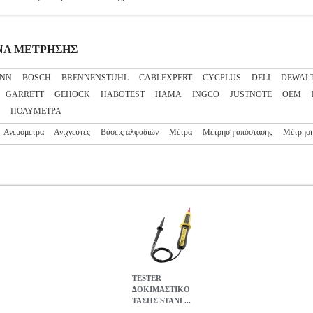
ΓΑΝΑ ΜΕΤΡΗΣΗΣ
NN
BOSCH
BRENNENSTUHL
CABLEXPERT
CYCPLUS
DELI
DEWAL
GARRETT
GEHOCK
HABOTEST
HAMA
INGCO
JUSTNOTE
OEM
ΠΟΛΥΜΕΤΡΑ
Ανεμόμετρα
Ανιχνευτές
Βάσεις αλφαδιών
Μέτρα
Μέτρηση απόστασης
Μέτρηση
TESTER
ΔΟΚΙΜΑΣΤΙΚΟ
ΤΑΣΗΣ STANL...