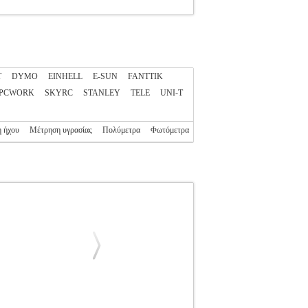
T
DYMO
EINHELL
E-SUN
FANTTIK
PCWORK
SKYRC
STANLEY
TELE
UNI-T
 ήχου
Μέτρηση υγρασίας
Πολύμετρα
Φωτόμετρα