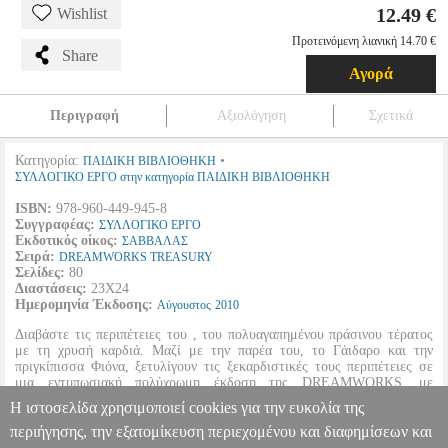
12.49 €
Wishlist
Προτεινόμενη λιανική 14.70 €
Share
Αγορά
Περιγραφή
Αξιολόγηση
Σχετικά
Κατηγορία:
•
ΠΑΙΔΙΚΗ ΒΙΒΛΙΟΘΗΚΗ
ΣΥΛΛΟΓΙΚΟ ΕΡΓΟ στην κατηγορία ΠΑΙΔΙΚΗ ΒΙΒΛΙΟΘΗΚΗ
ISBN:
978-960-449-945-8
Συγγραφέας:
ΣΥΛΛΟΓΙΚΟ ΕΡΓΟ
Εκδοτικός οίκος:
ΣΑΒΒΑΛΑΣ
Σειρά:
DREAMWORKS TREASURY
Σελίδες:
80
Διαστάσεις:
23Χ24
Ημερομηνία Έκδοσης:
Αύγουστος
2010
Διαβάστε τις περιπέτειες του , του πολυαγαπημένου πράσινου τέρατος
με τη χρυσή καρδιά. Μαζί με την παρέα του, το Γάιδαρο και την
πριγκίπισσα Φιόνα, ξετυλίγουν τις ξεκαρδιστικές τους περιπέτειες σε
μια εντυπωσιακή πολύχρωμη έκδοση της DREAMWORKS, με
αυθεντικές σκηνές και διαλόγους από την πρωτότυπη ταινία κινουμένων
Η ιστοσελίδα χρησιμοποιεί cookies για την ευκολία της
σχεδίων που λάτρεψαν μικροί και μεγάλοι.
περιήγησης, την εξατομίκευση περιεχομένου και διαφημίσεων και