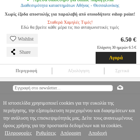
Διαθεσιμότητα καταστημάτων Αθήνας - Θεσσαλονίκης
Χωρίς έξοδα αποστολής για παραλαβή από οποιοδήποτε eshop point!
Σταθερά Χαμηλές Τιμές!
Εδώ θα βρείτε κάθε μέρα τις πιο ανταγωνιστικές τιμές
6.50 €
Wishlist
Ελάχιστη 30 ημερών 6.5 €
Share
Αγορά
Περιγραφή
Αξιολόγηση
Σχετικά
ΤΕΜΠΕΡΕΣ 6ΤΕΜ 75ML ΒΑΣΙΚΑ ΧΡΩΜΑΤΑ
ANA.MAP02289
ANA.MAP02289
MAPED
MAPED
ΤΕΜΠΕΡΕΣ
ΤΕΜΠΕΡΕΣ
6ΤΕΜ 75ML ΒΑΣΙΚΑ ΧΡΩΜΑΤΑ
Πληροφορίες & Υπηρεσίες >
6.50
Η ιστοσελίδα χρησιμοποιεί cookies για την ευκολία της
περιήγησης, την εξατομίκευση περιεχομένου και διαφημίσεων και
την ανάλυση της επισκεψιμότητάς μας. Δείτε τους ανανεωμένους
όρους χρήσης για την προστασία δεδομένων και τα cookies.
Πληροφορίες
Ρυθμίσεις
Απόρριψη
Αποδοχή