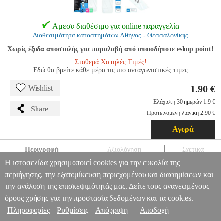
Αμεσα διαθέσιμο για online παραγγελία
Διαθεσιμότητα καταστημάτων Αθήνας - Θεσσαλονίκης
Χωρίς έξοδα αποστολής για παραλαβή από οποιοδήποτε eshop point!
Σταθερά Χαμηλές Τιμές!
Εδώ θα βρείτε κάθε μέρα τις πιο ανταγωνιστικές τιμές
1.90 €
Wishlist
Ελάχιστη 30 ημερών 1.9 €
Share
Προτεινόμενη λιανική 2.90 €
Αγορά
Περιγραφή
Αξιολόγηση
Σχετικά
Η ιστοσελίδα χρησιμοποιεί cookies για την ευκολία της
TEMPERED GLASS FOR SAMSUNG GALAXY A06 4G / A06
περιήγησης, την εξατομίκευση περιεχομένου και διαφημίσεων και
5G
TEL.233041
TEL.233041
OEM
OEM
ΠΡΟΣΟΨΕΙΣ
την ανάλυση της επισκεψιμότητάς μας. Δείτε τους ανανεωμένους
TEMPERED GLASS FOR SAMSUNG GALAXY A06 4G / A06
Πληροφορίες & Υπηρεσίες >
5G
όρους χρήσης για την προστασία δεδομένων και τα cookies.
1.90
Πληροφορίες
Ρυθμίσεις
Απόρριψη
Αποδοχή