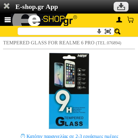
E-shop.gr App
TEMPERED GLASS FOR REALME 6 PRO
(TEL.076894)
Κατόπιν παραγγελίας σε 2-3 εργάσιμες ημέρες