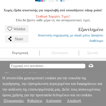
Χωρίς έξοδα αποστολής για παραλαβή από οποιοδήποτε eshop point!
Σταθερά Χαμηλές Τιμές!
Εδώ θα βρείτε κάθε μέρα τις πιο ανταγωνιστικές τιμές
Εξαντλημένο
Wishlist
Αποστολή ενημέρωσης με email μόλις ξαναγίνει
Share
διαθέσιμο
Περιγραφή
Αξιολόγηση
Σχετικά
TEMPERED GLASS FOR MOTOROLA G22
TEL.209366
TEL.209366
OEM
OEM
ΠΡΟΣΟΨΕΙΣ
TEMPERED GLASS FOR
MOTOROLA G22
Πληροφορίες & Υπηρεσίες >
0
Η ιστοσελίδα χρησιμοποιεί cookies για την ευκολία της
περιήγησης, την εξατομίκευση περιεχομένου και διαφημίσεων και
την ανάλυση της επισκεψιμότητάς μας. Δείτε τους ανανεωμένους
όρους χρήσης για την προστασία δεδομένων και τα cookies.
Πληροφορίες
Ρυθμίσεις
Απόρριψη
Αποδοχή