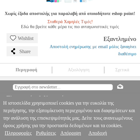
Χωρίς έξοδα αποστολής για παραλαβή από οποιοδήποτε eshop point!
Σταθερά Χαμηλές Τιμές!
Εδώ θα βρείτε κάθε μέρα τις πιο ανταγωνιστικές τιμές
Εξαντλημένο
Wishlist
Αποστολή ενημέρωσης με email μόλις ξαναγίνει
Share
διαθέσιμο
Περιγραφή
Αξιολόγηση
Σχετικά
TEMPERED GLASS FOR HUAWEI NOVA 10 SE
TEL.209354
TEL.209354
OEM
OEM
ΠΡΟΣΟΨΕΙΣ
TEMPERED GLASS FOR
HUAWEI NOVA 10 SE
Πληροφορίες & Υπηρεσίες >
0
Η ιστοσελίδα χρησιμοποιεί cookies για την ευκολία της
περιήγησης, την εξατομίκευση περιεχομένου και διαφημίσεων και
την ανάλυση της επισκεψιμότητάς μας. Δείτε τους ανανεωμένους
όρους χρήσης για την προστασία δεδομένων και τα cookies.
Πληροφορίες
Ρυθμίσεις
Απόρριψη
Αποδοχή