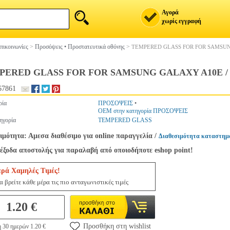
Αγορά
χωρίς εγγραφή
πικοινωνίες
>
Προσόψεις • Προστατευτικά οθόνης
>
TEMPERED GLASS FOR FOR SAMSUN
PERED GLASS FOR FOR SAMSUNG GALAXY A10E / 
67861
ρία
ΠΡΟΣΟΨΕΙΣ
•
OEM στην κατηγορία ΠΡΟΣΟΨΕΙΣ
ηγορία
TEMPERED GLASS
ιμότητα: Αμεσα διαθέσιμο για online παραγγελία
/
Διαθεσιμότητα καταστημ
έξοδα αποστολής για παραλαβή από οποιοδήποτε eshop point!
ερά Χαμηλές Τιμές!
 βρείτε κάθε μέρα τις πιο ανταγωνιστικές τιμές
1.20 €
Προσθήκη στη wishlist
 30 ημερών 1.20 €