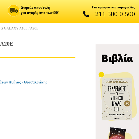
Δωρεάν αποστολή
Για τηλεφωνικές παραγγελίες
211 500 0 500
για αγορές άνω των 90€
G GALAXY A10E / A20E
A20E
άτων Αθήνας - Θεσσαλονίκης