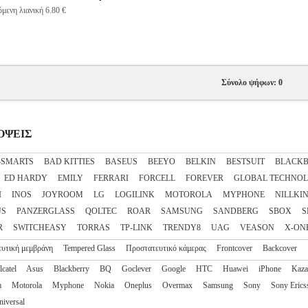
μενη λιανική 6.80 €
Σύνολο ψήφων: 0
ΣΟΨΕΙΣ
4SMARTS
BAD KITTIES
BASEUS
BEEYO
BELKIN
BESTSUIT
BLACKB
ED HARDY
EMILY
FERRARI
FORCELL
FOREVER
GLOBAL TECHNO
I
INOS
JOYROOM
LG
LOGILINK
MOTOROLA
MYPHONE
NILLKI
US
PANZERGLASS
QOLTEC
ROAR
SAMSUNG
SANDBERG
SBOX
S
R
SWITCHEASY
TORRAS
TP-LINK
TRENDY8
UAG
VEASON
X-ON
υτική μεμβράνη
Tempered Glass
Προστατευτικό κάμερας
Frontcover
Backcover
lcatel
Asus
Blackberry
BQ
Goclever
Google
HTC
Huawei
iPhone
Kaz
m
Motorola
Myphone
Nokia
Oneplus
Overmax
Samsung
Sony
Sony Erics
niversal