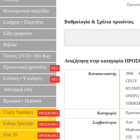
Προτεινό
Ηλεκτρονικά παιχνίδια
Βαθμολογία & Σχόλια προιόντος
Gadgets • Παιχνίδια
Είδη γραφείου
Βιβλία
Ταινίες DVD • Blu Ray
Αναζήτηση στην κατηγορία ΠΡΟ
Προσωπική φροντίδα
ΝΕΟ
Κατασκευαστής
3MK
Ενδυση • Υπόδηση
ΝΕΟ
CELLY
HUAWE
Αθλητικά είδη
ONEPL
Βρεφικά • Παιδικά
STRIKE
Crazy Sundays
Κατηγορία
Προστατε
ΠΡΟΣΦΟΡΕΣ
Συμβατότητα
Acer
A
Eshop Specials
ΠΡΟΣΦΟΡΕΣ
Modeco
Zen 10
ΠΡΟΣΦΟΡΕΣ
ZTE
U