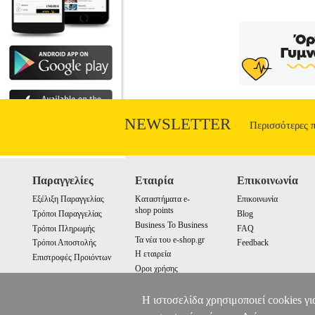
NEWSLETTER
Περισσότερες 
Παραγγελίες
Εταιρία
Επικοινωνία
Εξέλιξη Παραγγελίας
Καταστήματα e-
Επικοινωνία
shop points
Τρόποι Παραγγελίας
Blog
Business To Business
Τρόποι Πληρωμής
FAQ
Τα νέα του e-shop.gr
Τρόποι Αποστολής
Feedback
Η εταιρεία
Επιστροφές Προιόντων
Οροι χρήσης
Cookies
Η ιστοσελίδα χρησιμοποιεί cookies γι