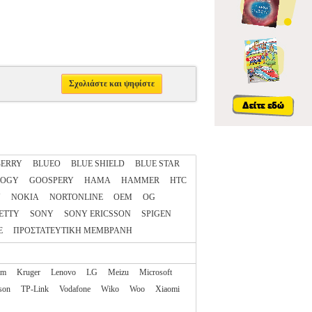
Σχολιάστε και ψηφίστε
ERRY
BLUEO
BLUE SHIELD
BLUE STAR
LOGY
GOOSPERY
HAMA
HAMMER
HTC
N
NOKIA
NORTONLINE
OEM
OG
ETTY
SONY
SONY ERICSSON
SPIGEN
E
ΠΡΟΣΤΑΤΕΥΤΙΚΗ ΜΕΜΒΡΑΝΗ
am
Kruger
Lenovo
LG
Meizu
Microsoft
son
TP-Link
Vodafone
Wiko
Woo
Xiaomi