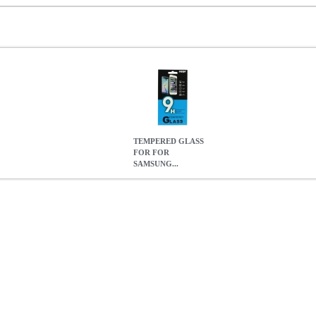
TEMPERED GLASS
FOR FOR
SAMSUNG...
SUNG GALAXY A10E / A20E
TEL.067861
TEL.067861
OEM
O
FOR SAMSUNG GALAXY A10E / A20E
1.20