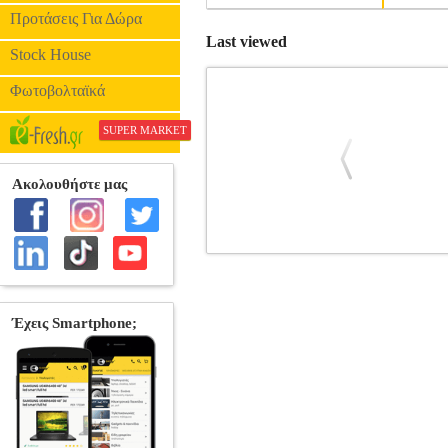
Προτάσεις Για Δώρα
Last viewed
Stock House
Φωτοβολταϊκά
SUPER MARKET
TEMPERED GLASS FOR FOR SAM