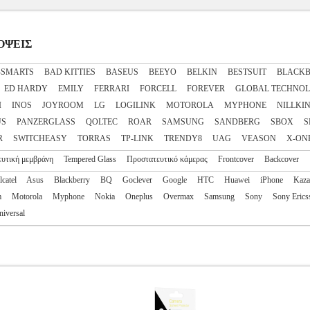
ΣΟΨΕΙΣ
4SMARTS
BAD KITTIES
BASEUS
BEEYO
BELKIN
BESTSUIT
BLACKB
ED HARDY
EMILY
FERRARI
FORCELL
FOREVER
GLOBAL TECHNO
I
INOS
JOYROOM
LG
LOGILINK
MOTOROLA
MYPHONE
NILLKI
US
PANZERGLASS
QOLTEC
ROAR
SAMSUNG
SANDBERG
SBOX
S
R
SWITCHEASY
TORRAS
TP-LINK
TRENDY8
UAG
VEASON
X-ON
υτική μεμβράνη
Tempered Glass
Προστατευτικό κάμερας
Frontcover
Backcover
lcatel
Asus
Blackberry
BQ
Goclever
Google
HTC
Huawei
iPhone
Kaz
m
Motorola
Myphone
Nokia
Oneplus
Overmax
Samsung
Sony
Sony Erics
niversal