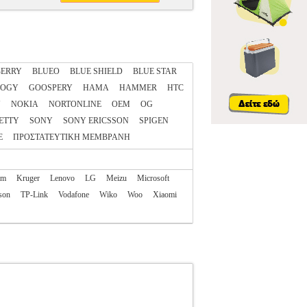
ERRY
BLUEO
BLUE SHIELD
BLUE STAR
LOGY
GOOSPERY
HAMA
HAMMER
HTC
N
NOKIA
NORTONLINE
OEM
OG
ETTY
SONY
SONY ERICSSON
SPIGEN
E
ΠΡΟΣΤΑΤΕΥΤΙΚΗ ΜΕΜΒΡΑΝΗ
am
Kruger
Lenovo
LG
Meizu
Microsoft
son
TP-Link
Vodafone
Wiko
Woo
Xiaomi