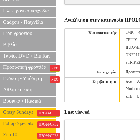
Ηλεκτρονικά παιχνίδια
Αναζήτηση στην κατηγορία ΠΡΟ
Gadgets • Παιχνίδια
Κατασκευαστής
3MK
Είδη γραφείου
CELLY
Βιβλία
HUAWE
ONEPL
Ταινίες DVD • Blu Ray
STRIKE
Προσωπική φροντίδα
ΝΕΟ
Κατηγορία
Προστατε
Ενδυση • Υπόδηση
ΝΕΟ
Συμβατότητα
Acer
A
Modeco
Αθλητικά είδη
ZTE
U
Βρεφικά • Παιδικά
Crazy Sundays
Last viewed
ΠΡΟΣΦΟΡΕΣ
Eshop Specials
ΠΡΟΣΦΟΡΕΣ
Zen 10
ΠΡΟΣΦΟΡΕΣ