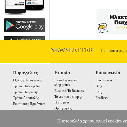
NEWSLETTER
Περισσότερες 
Παραγγελίες
Εταιρία
Επικοινωνία
Εξέλιξη Παραγγελίας
Καταστήματα e-
Επικοινωνία
shop points
Τρόποι Παραγγελίας
Blog
Business To Business
Τρόποι Πληρωμής
FAQ
Τα νέα του e-shop.gr
Τρόποι Αποστολής
Feedback
Η εταιρεία
Επιστροφές Προιόντων
Οροι χρήσης
Cookies
Η ιστοσελίδα χρησιμοποιεί cookies γι