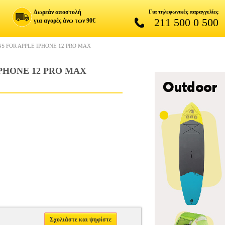
Δωρεάν αποστολή
Για τηλεφωνικές παραγγελίες
211 500 0 500
για αγορές άνω των 90€
S FOR APPLE IPHONE 12 PRO MAX
PHONE 12 PRO MAX
Σχολιάστε και ψηφίστε