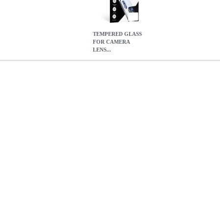
TEMPERED GLASS
FOR CAMERA
LENS...
LENS FOR APPLE IPHONE 12 PRO MAX
TEL.086498
TEL.086
GLASS FOR CAMERA LENS FOR APPLE IPHONE 12 PRO 
0