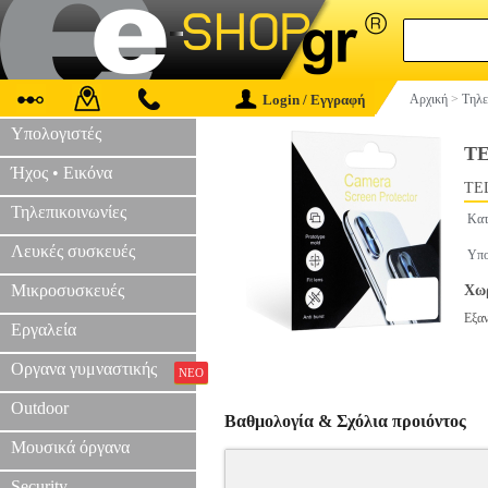
Login / Εγγραφή
Αρχική
>
Τηλε
Υπολογιστές
T
Ήχος • Εικόνα
TEL
Τηλεπικοινωνίες
Κατ
Λευκές συσκευές
Υπο
Μικροσυσκευές
Χωρ
Εξα
Εργαλεία
Οργανα γυμναστικής
ΝΕΟ
Outdoor
Βαθμολογία & Σχόλια προιόντος
Μουσικά όργανα
Security