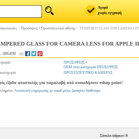
Αγορά
χωρίς εγγραφή
πικοινωνίες
>
Προσόψεις • Προστατευτικά οθόνης
>
TEMPERED GLASS FOR CAMERA LEN
EMPERED GLASS FOR CAMERA LENS FOR APPLE I
.086498
ηγορία
ΠΡΟΣΟΨΕΙΣ
•
OEM στην κατηγορία ΠΡΟΣΟΨΕΙΣ
κατηγορία
ΠΡΟΣΤΑΤΕΥΤΙΚΟ ΚΑΜΕΡΑΣ
ίς έξοδα αποστολής για παραλαβή από οποιοδήποτε eshop point!
ντλημένο.
Αποστολή ενημέρωσης με email μόλις ξαναγίνει διαθέσιμο
Σύνολο ψήφων: 0