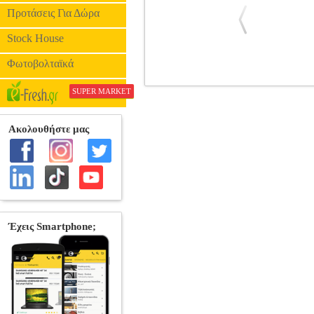
Προτάσεις Για Δώρα
Stock House
Φωτοβολταϊκά
TEMPERED GLASS FOR CAMERA 
SUPER MARKET