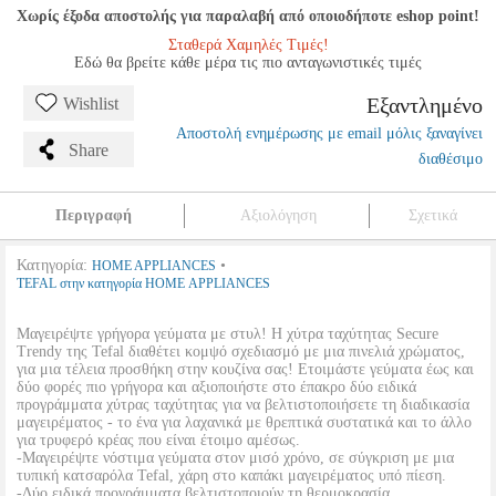
Χωρίς έξοδα αποστολής για παραλαβή από οποιοδήποτε eshop point!
Σταθερά Χαμηλές Τιμές!
Εδώ θα βρείτε κάθε μέρα τις πιο ανταγωνιστικές τιμές
Εξαντλημένο
Wishlist
Αποστολή ενημέρωσης με email μόλις ξαναγίνει
Share
διαθέσιμο
Περιγραφή
Αξιολόγηση
Σχετικά
Κατηγορία:
•
HOME APPLIANCES
TEFAL στην κατηγορία HOME APPLIANCES
Μαγειρέψτε γρήγορα γεύματα με στυλ! Η χύτρα ταχύτητας Secure
Trendy της Tefal διαθέτει κομψό σχεδιασμό με μια πινελιά χρώματος,
για μια τέλεια προσθήκη στην κουζίνα σας! Ετοιμάστε γεύματα έως και
δύο φορές πιο γρήγορα και αξιοποιήστε στο έπακρο δύο ειδικά
προγράμματα χύτρας ταχύτητας για να βελτιστοποιήσετε τη διαδικασία
μαγειρέματος - το ένα για λαχανικά με θρεπτικά συστατικά και το άλλο
για τρυφερό κρέας που είναι έτοιμο αμέσως.
-Μαγειρέψτε νόστιμα γεύματα στον μισό χρόνο, σε σύγκριση με μια
τυπική κατσαρόλα Tefal, χάρη στο καπάκι μαγειρέματος υπό πίεση.
-Δύο ειδικά προγράμματα βελτιστοποιούν τη θερμοκρασία