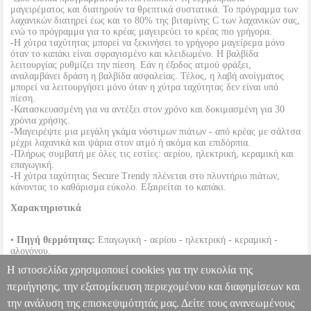
μαγειρέματος και διατηρούν τα θρεπτικά συστατικά. Το πρόγραμμα των
λαχανικών διατηρεί έως και το 80% της βιταμίνης C των λαχανικών σας,
ενώ το πρόγραμμα για το κρέας μαγειρεύει το κρέας πιο γρήγορα.
-Η χύτρα ταχύτητας μπορεί να ξεκινήσει το γρήγορο μαγείρεμα μόνο
όταν το καπάκι είναι σφραγισμένο και κλειδωμένο. Η βαλβίδα
λειτουργίας ρυθμίζει την πίεση. Εάν η έξοδος ατμού φράξει,
αναλαμβάνει δράση η βαλβίδα ασφαλείας. Τέλος, η λαβή ανοίγματος
μπορεί να λειτουργήσει μόνο όταν η χύτρα ταχύτητας δεν είναι υπό
πίεση.
-Κατασκευασμένη για να αντέξει στον χρόνο και δοκιμασμένη για 30
χρόνια χρήσης.
-Μαγειρέψτε μια μεγάλη γκάμα νόστιμων πιάτων - από κρέας με σάλτσα
μέχρι λαχανικά και ψάρια στον ατμό ή ακόμα και επιδόρπια.
-Πλήρως συμβατή με όλες τις εστίες: αερίου, ηλεκτρική, κεραμική και
επαγωγική.
-Η χύτρα ταχύτητας Secure Trendy πλένεται στο πλυντήριο πιάτων,
κάνοντας το καθάρισμα εύκολο. Εξαιρείται το καπάκι.
Χαρακτηριστικά
•
Πηγή θερμότητας:
Επαγωγική - αερίου - ηλεκτρική - κεραμική -
αλογόνου.
•
Υλικό:
Ανοξείδωτο ατσάλι.
Η ιστοσελίδα χρησιμοποιεί cookies για την ευκολία της
•
Χωρητικότητα:
6 L.
•
Εγγύηση:
2 χρόνια.
περιήγησης, την εξατομίκευση περιεχομένου και διαφημίσεων και
την ανάλυση της επισκεψιμότητάς μας. Δείτε τους ανανεωμένους
TEFAL ΧΥΤΡΑ ΤΑΧΥΤΗΤΑΣ P2580701 6L PRESSURE