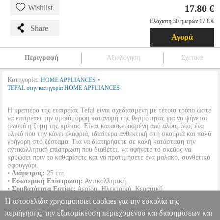
17.80 €
Wishlist
Ελάχιστη 30 ημερών 17.8 €
Share
Αγορά
Περιγραφή
Αξιολόγηση
Σχετικά
Κατηγορία:
•
HOME APPLIANCES
TEFAL στην κατηγορία HOME APPLIANCES
Η κρεπιέρα της εταιρείας Tefal είναι σχεδιασμένη με τέτοιο τρόπο ώστε
να επιτρέπει την ομοιόμορφη κατανομή της θερμότητας για να ψήνεται
σωστά η ζύμη της κρέπας. Είναι κατασκευασμένη από αλουμίνιο, ένα
υλικό που την κάνει ελαφριά, ιδιαίτερα ανθεκτική στη σκουριά και πολύ
γρήγορη στο ζέσταμα. Για να διατηρήσετε σε καλή κατάσταση την
αντικολλητική επίστρωση που διαθέτει, να αφήνετε το σκεύος να
κρυώσει πριν το καθαρίσετε και να προτιμήσετε ένα μαλακό, συνθετικό
σφουγγάρι.
•
Διάμετρος:
25 cm.
•
Εσωτερική Επίστρωση:
Αντικολλητική.
•
Συμβατότητα Εστίας:
Αερίου, Ηλεκτρική, Κεραμική.
•
Χρώμα:
Μαύρο.
Η ιστοσελίδα χρησιμοποιεί cookies για την ευκολία της
•
Εγγύηση:
2 χρόνια.
περιήγησης, την εξατομίκευση περιεχομένου και διαφημίσεων και