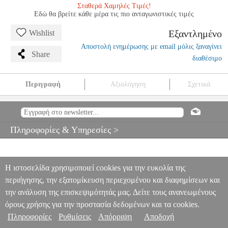
Σταθερά Χαμηλές Τιμές!
Εδώ θα βρείτε κάθε μέρα τις πιο ανταγωνιστικές τιμές
Εξαντλημένο
Wishlist
Αποστολή ενημέρωσης με email μόλις ξαναγίνει
Share
διαθέσιμο
Περιγραφή
Αξιολόγηση
Σχετικά
ΤΑΣΟΣ ΚΟΛΥΔΑΣ - ΔΗΜΗΤΡΗΣ ΦΑΜΠΑΣ
MSC.601578
MSC.601578
ΜΟΥΣΙΚΑ ΒΙΒΛΙΑ ΘΕΩΡΗΤΙΚΑ
ΤΑΣΟΣ
ΚΟΛΥΔΑΣ - ΔΗΜΗΤΡΗΣ ΦΑΜΠΑΣ
Πληροφορίες & Υπηρεσίες >
0
Η ιστοσελίδα χρησιμοποιεί cookies για την ευκολία της
περιήγησης, την εξατομίκευση περιεχομένου και διαφημίσεων και
την ανάλυση της επισκεψιμότητάς μας. Δείτε τους ανανεωμένους
όρους χρήσης για την προστασία δεδομένων και τα cookies.
Πληροφορίες
Ρυθμίσεις
Απόρριψη
Αποδοχή